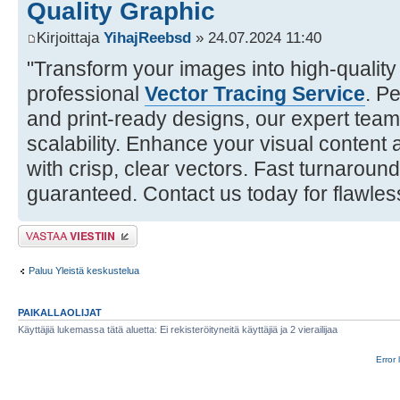
Quality Graphic
Kirjoittaja
YihajReebsd
» 24.07.2024 11:40
"Transform your images into high-quality
professional
Vector Tracing Service
. Pe
and print-ready designs, our expert tea
scalability. Enhance your visual content
with crisp, clear vectors. Fast turnaround
guaranteed. Contact us today for flawles
Lähetä vastaus
Paluu Yleistä keskustelua
PAIKALLAOLIJAT
Käyttäjiä lukemassa tätä aluetta: Ei rekisteröityneitä käyttäjiä ja 2 vierailijaa
Error 