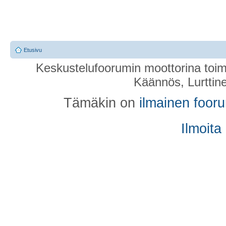
Etusivu
Keskustelufoorumin moottorina toim
Käännös, Lurttin
Tämäkin on
ilmainen foor
Ilmoita