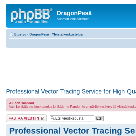
DragonPesä
Suomen lohikäärmeet
Etusivu
‹
DragonPesä
‹
Yleistä keskustelua
Professional Vector Tracing Service for High-Qu
Alueen säännöt
Vain Lohikäärme keskustelua lohikäärme Fandomin ympärille keräytyvää yleistä kesku
Lähetä vastaus
Professional Vector Tracing Ser