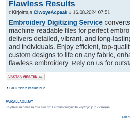
Flawless Results
Kirjoittaja
CiwoyeAcpeak
» 16.08.2024 07:51
Embroidery Digitizing Service
converts 
machine-readable files for perfect embro
delivers detailed, vibrant, and long-last
and individuals. Enjoy efficient, top-qualit
custom designs to life on any fabric, en
flawless embroidery. Rely on us for outst
Lähetä vastaus
Paluu Yleistä keskustelua
PAIKALLAOLIJAT
Käyttäjiä lukemassa tätä aluetta: Ei rekisteröityneitä käyttäjiä ja 2 vierailijaa
Error 