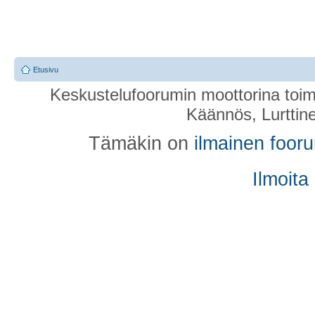
Etusivu
Keskustelufoorumin moottorina toim
Käännös, Lurttin
Tämäkin on
ilmainen foor
Ilmoita