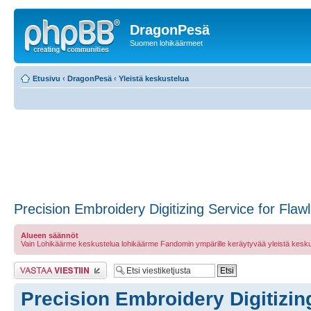
DragonPesä
Suomen lohikäärmeet
Etusivu
‹
DragonPesä
‹
Yleistä keskustelua
Precision Embroidery Digitizing Service for Flaw
Alueen säännöt
Vain Lohikäärme keskustelua lohikäärme Fandomin ympärille keräytyvää yleistä kesku
Lähetä vastaus
Precision Embroidery Digitizin