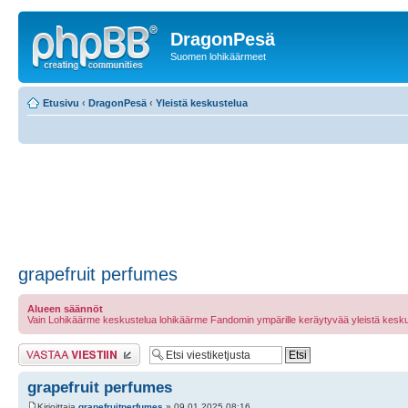
DragonPesä
Suomen lohikäärmeet
Etusivu
‹
DragonPesä
‹
Yleistä keskustelua
grapefruit perfumes
Alueen säännöt
Vain Lohikäärme keskustelua lohikäärme Fandomin ympärille keräytyvää yleistä kesku
Lähetä vastaus
grapefruit perfumes
Kirjoittaja
grapefruitperfumes
» 09.01.2025 08:16