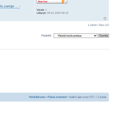
ls.com/pr ... -
Viestit:
1
Liittynyt:
09.01.2025 08:15
1 viesti • Sivu
1
/
1
Hyppää:
Henkilökunta
•
Poista evästeet
• Kaikki ajat ovat UTC + 2 tuntia