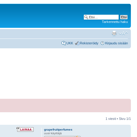
Tarkennettu haku
UKK
Rekisteröidy
Kirjaudu sisään
1 viesti • Sivu
1
/
1
grapefruitperfumes
uusi käyttäjä