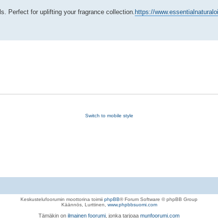
s. Perfect for uplifting your fragrance collection.
https://www.essentialnaturaloi
Switch to mobile style
Keskustelufoorumin moottorina toimii
phpBB
® Forum Software © phpBB Group
Käännös, Lurttinen,
www.phpbbsuomi.com
Tämäkin on
ilmainen foorumi
, jonka tarjoaa
munfoorumi.com