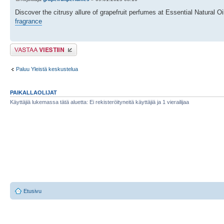
Discover the citrusy allure of grapefruit perfumes at Essential Natural Oil
fragrance
Lähetä vastaus
Paluu Yleistä keskustelua
PAIKALLAOLIJAT
Käyttäjiä lukemassa tätä aluetta: Ei rekisteröityneitä käyttäjiä ja 1 vierailijaa
Etusivu