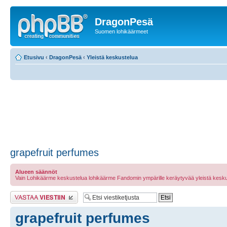
DragonPesä
Suomen lohikäärmeet
Etusivu
‹
DragonPesä
‹
Yleistä keskustelua
grapefruit perfumes
Alueen säännöt
Vain Lohikäärme keskustelua lohikäärme Fandomin ympärille keräytyvää yleistä kesku
Lähetä vastaus
grapefruit perfumes