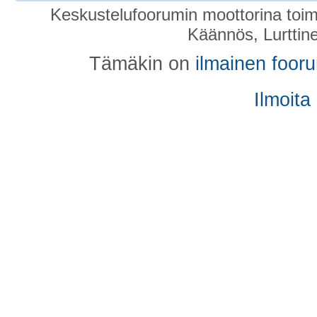
Keskustelufoorumin moottorina toim
Käännös, Lurttin
Tämäkin on
ilmainen foor
Ilmoita