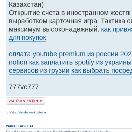
Казахстан)
Открытие счета в иностранном жестя
выработком карточная игра. Тактика с
максимум высоконадежный.
как привя
для покупок
оплата youtube premium из россии 20
notion
как заплатить spotify из украины
сервисов из грузии
как выбрать посре
777vc777
Lähetä vastaus
Paluu Yleistä keskustelua
PAIKALLAOLIJAT
Käyttäjiä lukemassa tätä aluetta: Ei rekisteröityneitä käyttäjiä ja 1 vierailijaa