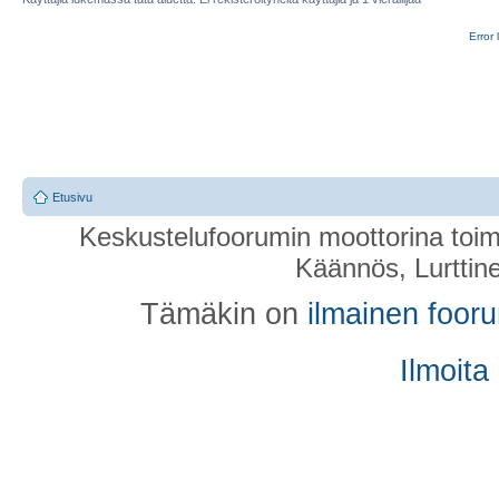
Error 
Etusivu
Keskustelufoorumin moottorina toim
Käännös, Lurttin
Tämäkin on
ilmainen foor
Ilmoita