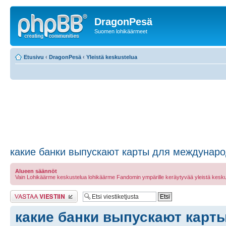
DragonPesä
Suomen lohikäärmeet
Etusivu
‹
DragonPesä
‹
Yleistä keskustelua
какие банки выпускают карты для междунар
Alueen säännöt
Vain Lohikäärme keskustelua lohikäärme Fandomin ympärille keräytyvää yleistä kesku
Lähetä vastaus
какие банки выпускают карт