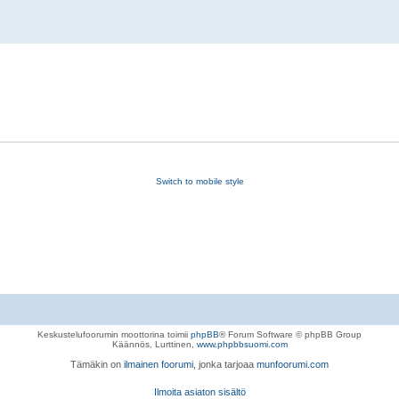
Switch to mobile style
Keskustelufoorumin moottorina toimii
phpBB
® Forum Software © phpBB Group
Käännös, Lurttinen,
www.phpbbsuomi.com
Tämäkin on
ilmainen foorumi
, jonka tarjoaa
munfoorumi.com
Ilmoita asiaton sisältö