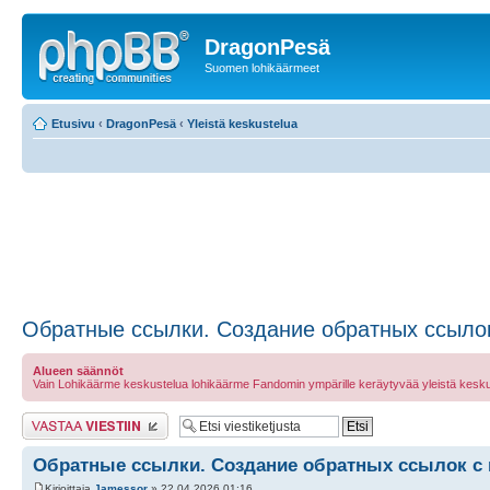
DragonPesä
Suomen lohikäärmeet
Etusivu
‹
DragonPesä
‹
Yleistä keskustelua
Обратные ссылки. Создание обратных ссыло
Alueen säännöt
Vain Lohikäärme keskustelua lohikäärme Fandomin ympärille keräytyvää yleistä kesku
Lähetä vastaus
Обратные ссылки. Создание обратных ссылок с
Kirjoittaja
Jamessor
» 22.04.2026 01:16