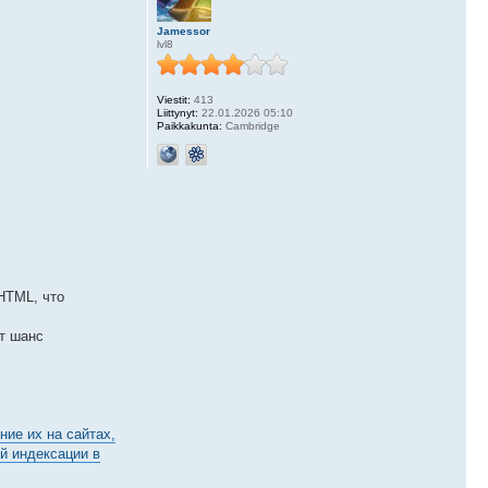
Jamessor
lvl8
Viestit:
413
Liittynyt:
22.01.2026 05:10
Paikkakunta:
Cambridge
HTML, что
т шанс
ие их на сайтах,
й индексации в