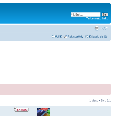
Tarkennettu haku
UKK
Rekisteröidy
Kirjaudu sisään
1 viesti • Sivu
1
/
1