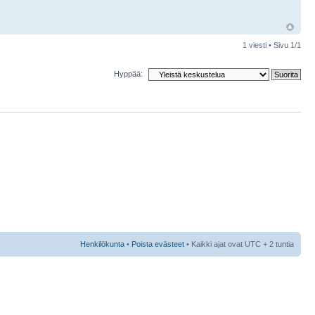
1 viesti • Sivu
1
/
1
Hyppää:
Henkilökunta
•
Poista evästeet
• Kaikki ajat ovat UTC + 2 tuntia