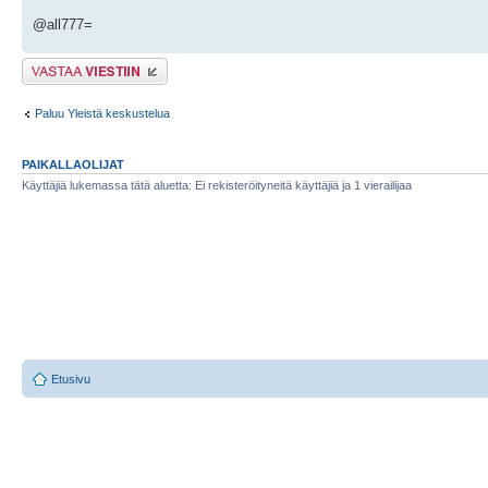
@all777=
Lähetä vastaus
Paluu Yleistä keskustelua
PAIKALLAOLIJAT
Käyttäjiä lukemassa tätä aluetta: Ei rekisteröityneitä käyttäjiä ja 1 vierailijaa
Etusivu