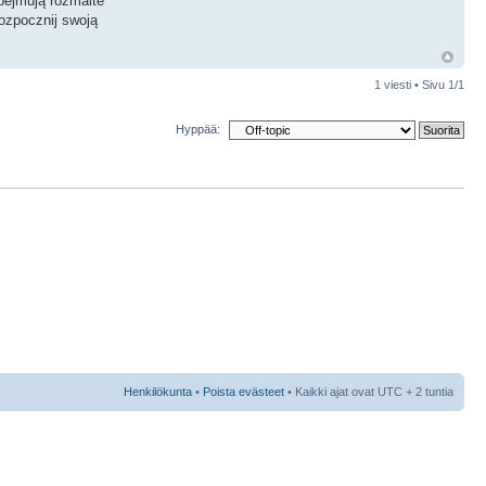
bejmują rozmaite
ozpocznij swoją
1 viesti • Sivu
1
/
1
Hyppää:
Henkilökunta
•
Poista evästeet
• Kaikki ajat ovat UTC + 2 tuntia