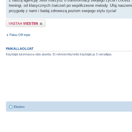
z naszą agencją! Jeśli marzysz o transformacji swojego życia i chcesz
treningi, od klasycznych ćwiczeń po współczesne metody. Ufaj naszemu 
przygodę z nami i badaj zdrowszą poziom swojego stylu życia!
Lähetä vastaus
Paluu Off-topic
PAIKALLAOLIJAT
Käyttäjiä lukemassa tätä aluetta: Ei rekisteröityneitä käyttäjiä ja 3 vierailijaa
Etusivu