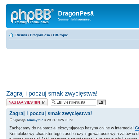
DragonPesä
Suomen lohikäärmeet
Etusivu
‹
DragonPesä
‹
Off-topic
Zagraj i poczuj smak zwycięstwa!
Lähetä vastaus
Zagraj i poczuj smak zwycięstwa!
Kirjoittaja
Tommytrile
» 29.04.2025 08:53
Zachęcamy do najbardziej ekscytującego kasyna online w internecie!
G
Kompleksowy charakter tego zasobu czyni go wartościowym zarówno dl