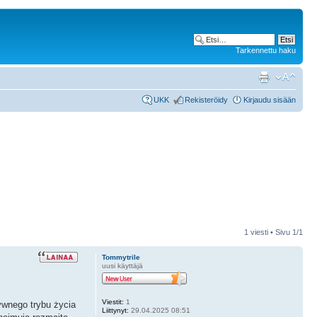
Tarkennettu haku
UKK
Rekisteröidy
Kirjaudu sisään
1 viesti • Sivu
1
/
1
Tommytrile
uusi käyttäjä
Viestit:
1
ywnego trybu życia
Liittynyt:
29.04.2025 08:51