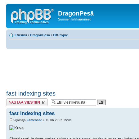
DragonPesä
Suomen lohikäärmeet
Etusivu
‹
DragonPesä
‹
Off-topic
fast indexing sites
Lähetä vastaus
fast indexing sites
Kirjoittaja
Jamessor
» 10.06.2026 15:06