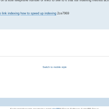
 on a little telephone number of links to see to it that our indexing method acti
o link indexing
how to speed up indexing
2ce7969
Switch to mobile style
Keskustelufoorumin moottorina toimii
phpBB
® Forum Software © phpBB Group