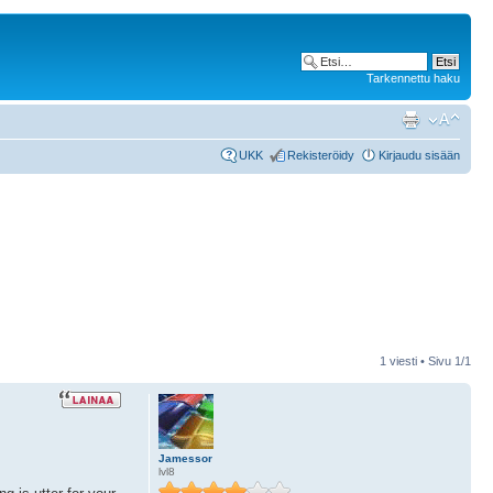
Tarkennettu haku
UKK
Rekisteröidy
Kirjaudu sisään
1 viesti • Sivu
1
/
1
Jamessor
lvl8