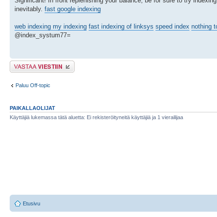
Significant! In front replenishing your balance, be for sure to try indexing
inevitably.
fast google indexing
web indexing my indexing
fast indexing of linksys
speed index
nothing t
@index_systum77=
Lähetä vastaus
Paluu Off-topic
PAIKALLAOLIJAT
Käyttäjiä lukemassa tätä aluetta: Ei rekisteröityneitä käyttäjiä ja 1 vierailijaa
Etusivu