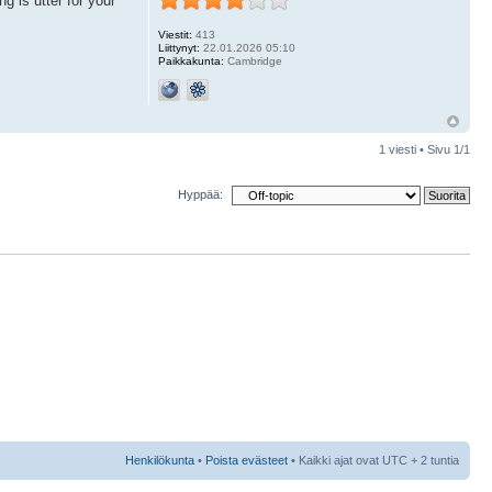
ng is utter for your
Viestit:
413
Liittynyt:
22.01.2026 05:10
Paikkakunta:
Cambridge
1 viesti • Sivu
1
/
1
Hyppää:
Henkilökunta
•
Poista evästeet
• Kaikki ajat ovat UTC + 2 tuntia