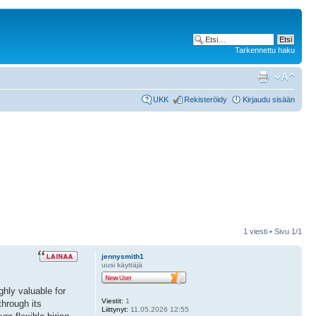
Tarkennettu haku
UKK
Rekisteröidy
Kirjaudu sisään
1 viesti • Sivu
1
/
1
jennysmith1
uusi käyttäjä
hly valuable for
Viestit:
1
through its
Liittynyt:
11.05.2026 12:55