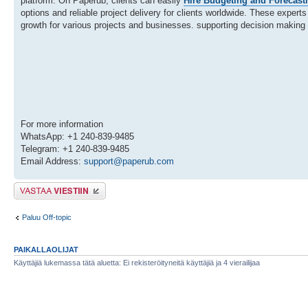
platform. On Paperub, clients can easily
Hire Budgeting and Forecast
options and reliable project delivery for clients worldwide. These expert
growth for various projects and businesses. supporting decision makin
For more information
WhatsApp: +1 240-839-9485
Telegram: +1 240-839-9485
Email Address:
support@paperub.com
Lähetä vastaus
Paluu Off-topic
PAIKALLAOLIJAT
Käyttäjiä lukemassa tätä aluetta: Ei rekisteröityneitä käyttäjiä ja 4 vierailijaa