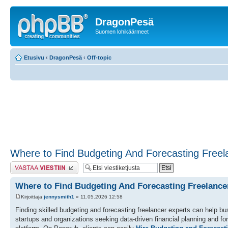
DragonPesä
Suomen lohikäärmeet
Etusivu
‹
DragonPesä
‹
Off-topic
Where to Find Budgeting And Forecasting Freel
Lähetä vastaus
Where to Find Budgeting And Forecasting Freelance
Kirjoittaja
jennysmith1
» 11.05.2026 12:58
Finding skilled budgeting and forecasting freelancer experts can help b
startups and organizations seeking data-driven financial planning and f