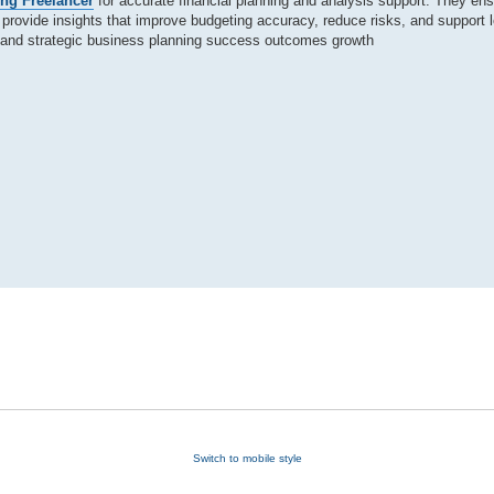
ing Freelancer
for accurate financial planning and analysis support. They ensu
s provide insights that improve budgeting accuracy, reduce risks, and support l
g and strategic business planning success outcomes growth
Switch to mobile style