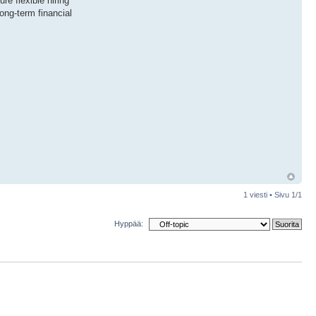
re flexible hiring
ong-term financial
1 viesti • Sivu
1
/
1
Hyppää: