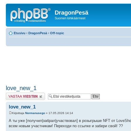
DragonPesä
Suomen lohikäärmeet
Etusivu
‹
DragonPesä
‹
Off-topic
love_new_1
Lähetä vastaus
love_new_1
Kirjoittaja
Normanusego
» 17.05.2026 14:14
А ты уже [получил|забрал|участвовал] в розыгрыше NFT от LoveSho
всем новым участникам! Переходи по ссылке и забери свой! ??