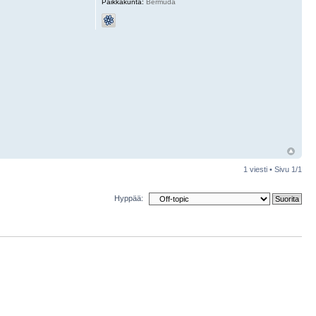
Paikkakunta:
Bermuda
1 viesti • Sivu
1
/
1
Hyppää: