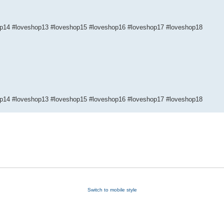
op14 #loveshop13 #loveshop15 #loveshop16 #loveshop17 #loveshop18
op14 #loveshop13 #loveshop15 #loveshop16 #loveshop17 #loveshop18
Switch to mobile style