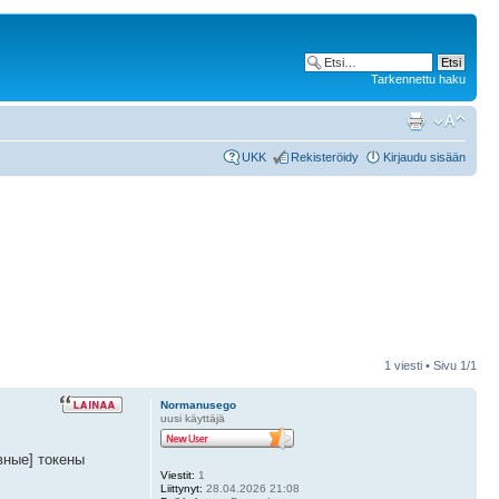
Tarkennettu haku
UKK
Rekisteröidy
Kirjaudu sisään
1 viesti • Sivu
1
/
1
Normanusego
uusi käyttäjä
вные] токены
Viestit:
1
Liittynyt:
28.04.2026 21:08