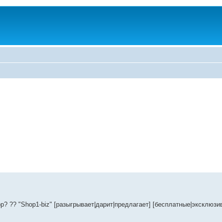
p? ?? "Shop1-biz" [разыгрывает|дарит|предлагает] [бесплатные|эксклюзи