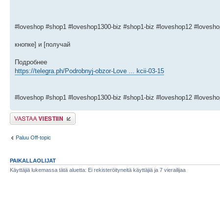
#loveshop #shop1 #loveshop1300-biz #shop1-biz #loveshop12 #lovesh
кнопке] и [получай
Подробнее
https://telegra.ph/Podrobnyj-obzor-Love ... kcii-03-15
#loveshop #shop1 #loveshop1300-biz #shop1-biz #loveshop12 #lovesh
Lähetä vastaus
Paluu Off-topic
PAIKALLAOLIJAT
Käyttäjiä lukemassa tätä aluetta: Ei rekisteröityneitä käyttäjiä ja 7 vierailijaa