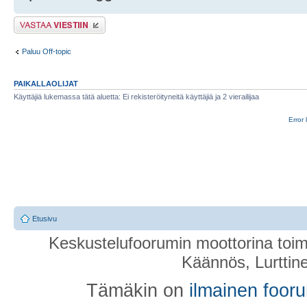
Lähetä vastaus
Paluu Off-topic
PAIKALLAOLIJAT
Käyttäjiä lukemassa tätä aluetta: Ei rekisteröityneitä käyttäjiä ja 2 vierailijaa
Error 
Etusivu
Keskustelufoorumin moottorina toim
Käännös, Lurttin
Tämäkin on
ilmainen foor