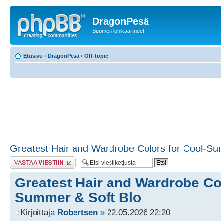
DragonPesä
Suomen lohikäärmeet
Etusivu
‹
DragonPesä
‹
Off-topic
Greatest Hair and Wardrobe Colors for Cool-Su
Lähetä vastaus
Greatest Hair and Wardrobe Col
Summer & Soft Blo
Kirjoittaja
Robertsen
» 22.05.2026 22:20