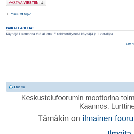
Lähetä vastaus
Paluu Off-topic
PAIKALLAOLIJAT
Käyttäjiä lukemassa tätä aluetta: Ei rekisteröityneitä käyttäjiä ja 1 vierailijaa
Error 
Etusivu
Keskustelufoorumin moottorina toim
Käännös, Lurttin
Tämäkin on
ilmainen foor
Ilmoita