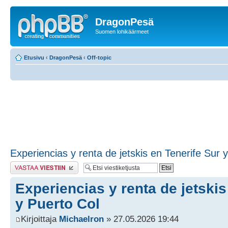
DragonPesä
Suomen lohikäärmeet
Etusivu
‹
DragonPesä
‹
Off-topic
Experiencias y renta de jetskis en Tenerife Sur 
Lähetä vastaus
Experiencias y renta de jetskis
y Puerto Col
Kirjoittaja
Michaelron
» 27.05.2026 19:44