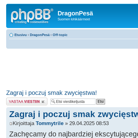
DragonPesä
Suomen lohikäärmeet
Etusivu
‹
DragonPesä
‹
Off-topic
Zagraj i poczuj smak zwycięstwa!
Lähetä vastaus
Zagraj i poczuj smak zwycięst
Kirjoittaja
Tommytrile
» 29.04.2025 08:53
Zachęcamy do najbardziej ekscytująceg