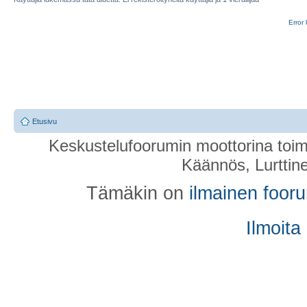
Error 
Etusivu
Keskustelufoorumin moottorina toim
Käännös, Lurttin
Tämäkin on
ilmainen foor
Ilmoita