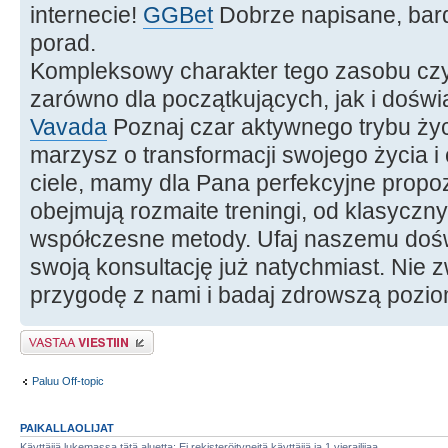
internecie!
GGBet
Dobrze napisane, bard
porad.
Kompleksowy charakter tego zasobu cz
zarówno dla początkujących, jak i dośw
Vavada
Poznaj czar aktywnego trybu życ
marzysz o transformacji swojego życia 
ciele, mamy dla Pana perfekcyjne propoz
obejmują rozmaite treningi, od klasyczn
współczesne metody. Ufaj naszemu dośw
swoją konsultację już natychmiast. Nie z
przygodę z nami i badaj zdrowszą pozio
Lähetä vastaus
Paluu Off-topic
PAIKALLAOLIJAT
Käyttäjiä lukemassa tätä aluetta: Ei rekisteröityneitä käyttäjiä ja 1 vierailijaa