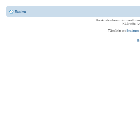
Etusivu
Keskustelufoorumin moottorina
Käännös, Lu
Tämäkin on
ilmainen
Il