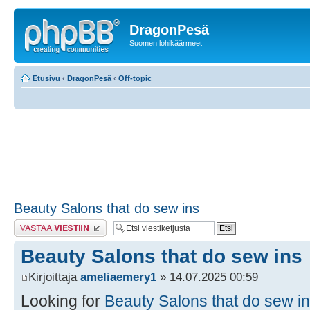
DragonPesä
Suomen lohikäärmeet
Etusivu
‹
DragonPesä
‹
Off-topic
Beauty Salons that do sew ins
Lähetä vastaus
Beauty Salons that do sew ins
Kirjoittaja
ameliaemery1
» 14.07.2025 00:59
Looking for
Beauty Salons that do sew i