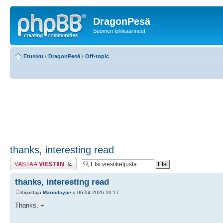
DragonPesä
Suomen lohikäärmeet
Etusivu
‹
DragonPesä
‹
Off-topic
thanks, interesting read
Lähetä vastaus
thanks, interesting read
Kirjoittaja
Mariodaype
» 06.04.2026 10:17
Thanks, +