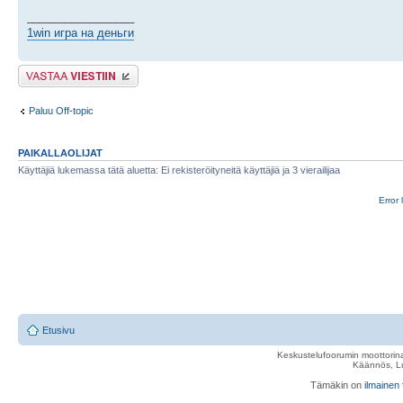
_________________
1win игра на деньги
Lähetä vastaus
Paluu Off-topic
PAIKALLAOLIJAT
Käyttäjiä lukemassa tätä aluetta: Ei rekisteröityneitä käyttäjiä ja 3 vierailijaa
Error 
Etusivu
Keskustelufoorumin moottorina
Käännös, Lu
Tämäkin on
ilmainen