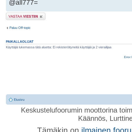
@all777=
Lähetä vastaus
Paluu Off-topic
PAIKALLAOLIJAT
Käyttäjiä lukemassa tätä aluetta: Ei rekisteröityneitä käyttäjiä ja 2 vierailijaa
Error 
Etusivu
Keskustelufoorumin moottorina toim
Käännös, Lurttin
Tämäkin on
ilmainen foor