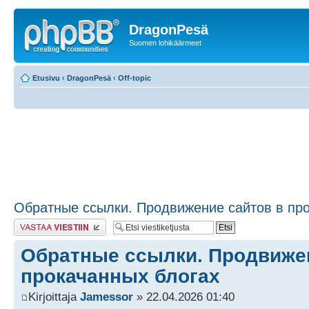
DragonPesä
Suomen lohikäärmeet
Etusivu
‹
DragonPesä
‹
Off-topic
Обратные ссылки. Продвижение сайтов в про
Lähetä vastaus
Обратные ссылки. Продвижен
прокачанных блогах
Kirjoittaja
Jamessor
» 22.04.2026 01:40