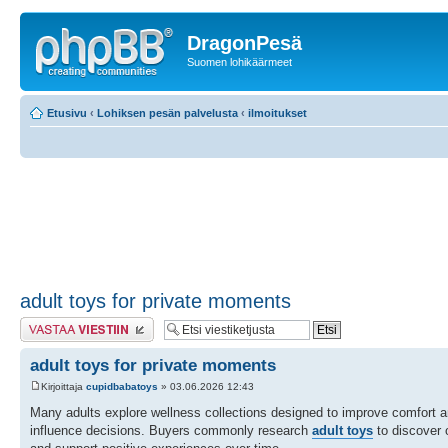
DragonPesä
Suomen lohikäärmeet
Etusivu
‹
Lohiksen pesän palvelusta
‹
ilmoitukset
adult toys for private moments
Lähetä vastaus
adult toys for private moments
Kirjoittaja
cupidbabatoys
» 03.06.2026 12:43
Many adults explore wellness collections designed to improve comfort an
influence decisions. Buyers commonly research
adult toys
to discover o