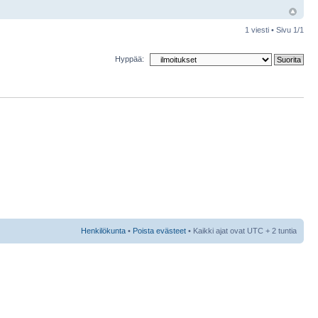
1 viesti • Sivu
1
/
1
Hyppää:
Henkilökunta
•
Poista evästeet
• Kaikki ajat ovat UTC + 2 tuntia