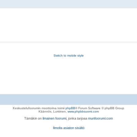
Switch to mobile style
Keskustelufoorumin moottorina toimii
phpBB
® Forum Software © phpBB Group
Käännös, Lurttinen,
www.phpbbsuomi.com
Tämäkin on
ilmainen foorumi
, jonka tarjoaa
munfoorumi.com
Ilmoita asiaton sisältö