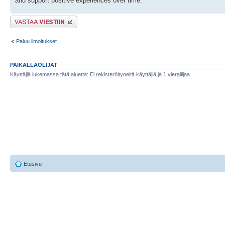
and support positive experiences over time.
Lähetä vastaus
Paluu ilmoitukset
PAIKALLAOLIJAT
Käyttäjiä lukemassa tätä aluetta: Ei rekisteröityneitä käyttäjiä ja 1 vierailijaa
Etusivu