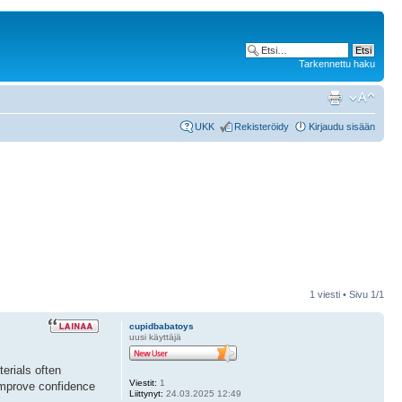
Tarkennettu haku
UKK
Rekisteröidy
Kirjaudu sisään
1 viesti • Sivu
1
/
1
cupidbabatoys
uusi käyttäjä
erials often
Viestit:
1
 improve confidence
Liittynyt:
24.03.2025 12:49