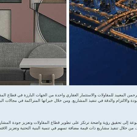
رحمن المعيبد للمقاولات والاستثمار العقاري واحدة من الجهات البارزة في قطاع ال
ودة والالتزام والدقة في تنفيذ المشاريع. ومن خلال خبراتها المتراكمة في مجالات ال
ة إلى تحقيق رؤية واضحة ترتكز على تطوير قطاع المقاولات وتعزيز جودة المشاريع ا