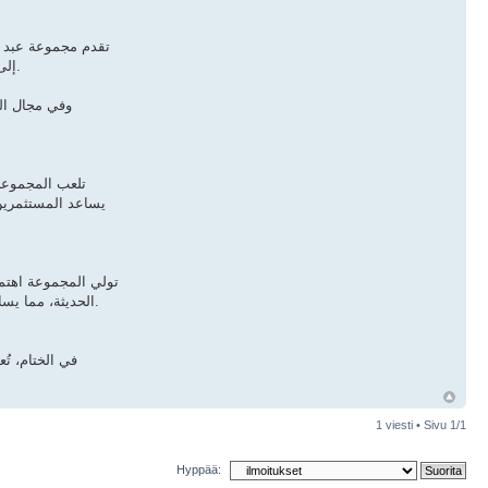
تقدم مجموعة عبد ال
إلى إدارة المشاريع من البداية حتى التسليم النهائي. وتعتمد المجموعة على أحدث التقنيات في البناء لضمان الجودة العالية وتقليل التكاليف وتحقيق الكفاءة التشغيلية.
وفي مجال ال
تلعب المجموعة 
يساعد المستثمرين
تولي المجموعة اهتمام
الحديثة، مما يساهم في رفع كفاءة المشاريع وتحقيق الاستدامة. ويعمل فريق من المهندسين والخبراء على متابعة كل التفاصيل لضمان تنفيذ المشاريع بأعلى مستوى من الاحترافية.
في الختام، تُ
1 viesti • Sivu
1
/
1
Hyppää: