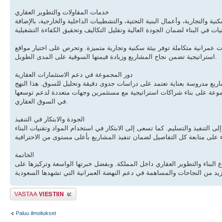
خدمات المقاولات والتطوير العقاري
التجارية، وأعمال البنية التحتية، والتشطيبات الداخلية والخارجية، بالإضافة
مرانية متكاملة توفر بيئة سكنية وتجارية متميزة. وتحرص على اختيار مواقع
استراتيجية تضمن نجاح المشاريع وزيادة قيمتها السوقية على المدى الطويل.
دور المجموعة في دعم الاستثمارات العقارية
شاريع مدروسة بعناية تعتمد على دراسات جدوى دقيقة وتحليل للسوق. هذا النهج
وعة على بناء شراكات استراتيجية مع مستثمرين وجهات متعددة لدعم توسعها
في السوق العقاري.
الجودة والابتكار في التنفيذ
لى التنفيذ والتسليم. كما تسعى إلى الابتكار في استخدام المواد وتقنيات البناء
الخاتمة
اع البناء والتطوير العقاري داخل المملكة. وبفضل خبرتها الواسعة وتركيزها على
Lähetä vastaus
Paluu ilmoitukset