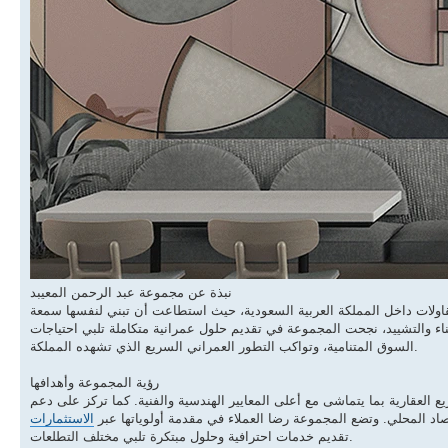
نبذة عن مجموعة عبد الرحمن المعيبد
مقاولات داخل المملكة العربية السعودية، حيث استطاعت أن تبني لنفسها سمعة
بناء والتشييد، نجحت المجموعة في تقديم حلول عمرانية متكاملة تلبي احتياجات
السوق المتنامية، وتواكب التطور العمراني السريع الذي تشهده المملكة.
رؤية المجموعة وأهدافها
لعقارية بما يتماشى مع أعلى المعايير الهندسية والفنية. كما تركز على دعم
العقارية طويلة الأمد، من خلال تنفيذ مشاريع ذات قيمة مضافة تسهم في تنمية البنية التحتية وتعزيز الاقتصاد المحلي. وتضع المجموعة رضا العملاء في مقدمة أولوياتها عبر
الاستثمارات
تقديم خدمات احترافية وحلول مبتكرة تلبي مختلف التطلعات.