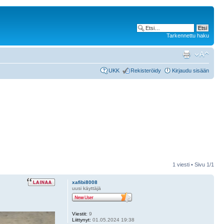
Tarkennettu haku
UKK
Rekisteröidy
Kirjaudu sisään
1 viesti • Sivu
1
/
1
xafibi8008
uusi käyttäjä
Viestit:
9
Liittynyt:
01.05.2024 19:38