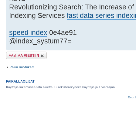
Revolutionizing Search: The Increase of
Indexing Services
fast data series index
speed index
0e4ae91
@index_systum77=
Lähetä vastaus
Paluu ilmoitukset
PAIKALLAOLIJAT
Käyttäjiä lukemassa tätä aluetta: Ei rekisteröityneitä käyttäjiä ja 1 vierailijaa
Error 