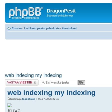
DragonPesä
Suomen lohikäärmeet
Etusivu
‹
Lohiksen pesän palvelusta
‹
ilmoitukset
web indexing my indexing
Lähetä vastaus
web indexing my indexing
Kirjoittaja
JosephDop
» 03.07.2026 22:43