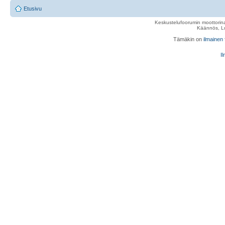
Etusivu
Keskustelufoorumin moottorina
Käännös, Lu
Tämäkin on
ilmainen
Il