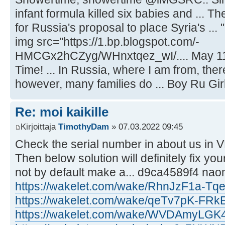
infant formula killed six babies and ...
for Russia's proposal to place Syria's ...
img src="https://1.bp.blogspot.com/-
HMCGx2hCZyg/WHnxtqez_wI/.... May 11,
Time! ... In Russia, where I am from, the
however, many families do ... Boy Ru Girl
Re: moi kaikille
Kirjoittaja
TimothyDam
» 07.03.2022 09:45
Check the serial number in about us in VM. I
Then below solution will definitely fix yo
not by default make a... d9ca4589f4 nao
https://wakelet.com/wake/RhnJzF1a-Tq
https://wakelet.com/wake/qeTv7pK-FR
https://wakelet.com/wake/WVDAmyLGK