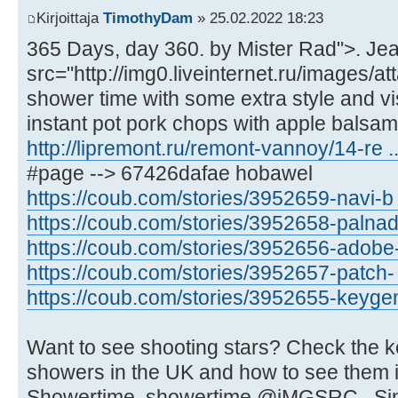
Kirjoittaja
TimothyDam
» 25.02.2022 18:23
365 Days, day 360. by Mister Rad">. Jean
src="http://img0.liveinternet.ru/images/at
shower time with some extra style and vis
instant pot pork chops with apple balsamic
http://lipremont.ru/remont-vannoy/14-re .
#page --> 67426dafae hobawel
https://coub.com/stories/3952659-navi-b .
https://coub.com/stories/3952658-palnad .
https://coub.com/stories/3952656-adobe- .
https://coub.com/stories/3952657-patch- .
https://coub.com/stories/3952655-keygen 
Want to see shooting stars? Check the k
showers in the UK and how to see them in
Showertime, showertime @iMGSRC.. Si