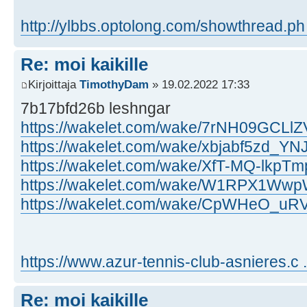
http://ylbbs.optolong.com/showthread.ph
Re: moi kaikille
Kirjoittaja
TimothyDam
» 19.02.2022 17:33
7b17bfd26b leshngar
https://wakelet.com/wake/7rNH09GCL
https://wakelet.com/wake/xbjabf5zd_YN
https://wakelet.com/wake/XfT-MQ-lk
https://wakelet.com/wake/W1RPX1W
https://wakelet.com/wake/CpWHeO_
https://www.azur-tennis-club-asnieres.c
Re: moi kaikille