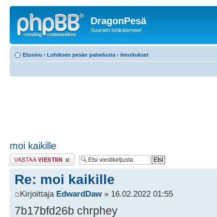
DragonPesä
Suomen lohikäärmeet
Etusivu
‹
Lohiksen pesän palvelusta
‹
ilmoitukset
moi kaikille
Lähetä vastaus
Re: moi kaikille
Kirjoittaja
EdwardDaw
» 16.02.2022 01:55
7b17bfd26b chrphey