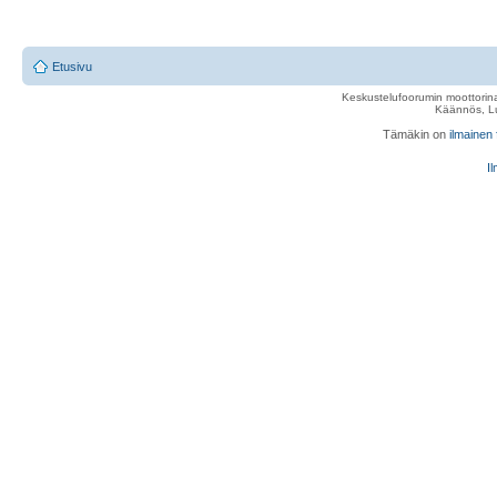
Etusivu
Keskustelufoorumin moottorina
Käännös, Lu
Tämäkin on
ilmainen
Il