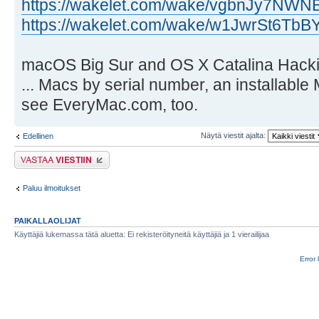
https://wakelet.com/wake/vgbnJy7NW
https://wakelet.com/wake/w1JwrSt6T
macOS Big Sur and OS X Catalina Hackinto
... Macs by serial number, an installabl
see EveryMac.com, too.
Näytä viestit ajalta:
Edellinen
Lähetä vastaus
Paluu ilmoitukset
PAIKALLAOLIJAT
Käyttäjiä lukemassa tätä aluetta: Ei rekisteröityneitä käyttäjiä ja 1 vierailijaa
Error 