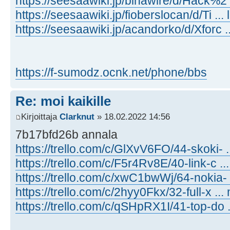
https://seesaawiki.jp/binawire/d/Hack
https://seesaawiki.jp/fioberslocan/d/Ti .
https://seesaawiki.jp/acandorko/d/Xforc
https://f-sumodz.ocnk.net/phone/bbs
Re: moi kaikille
Kirjoittaja
Clarknut
» 18.02.2022 14:56
7b17bfd26b annala
https://trello.com/c/GlXvV6FO/44-skoki- ..
https://trello.com/c/F5r4Rv8E/40-link-c ...
https://trello.com/c/xwC1bwWj/64-nokia- .
https://trello.com/c/2hyy0Fkx/32-full-x .
https://trello.com/c/qSHpRX1I/41-top-do .