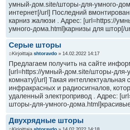
умный-дом.site/шторы-для-умного-дом
интернет[/url] Последний вмонтирова
карниз жалюзи . Адрес: [url=https://ум
умного-дома.html]карнизы для штор[/url
Серые шторы
Kirjoittaja
shtoravdo
» 14.02.2022 14:17
Предлагаем получить на сайте инфо
[url=https://умный-дом.site/шторы-для
комнату[/url] Такая интеллектуальная 
инфракрасных и радиосигналов, кото
удаленный электропривод . Адрес: [url=
шторы-для-умного-дома.html]красивые 
Двухрядные шторы
Kirjoittaja
shtoravdo
» 14.02.2022 14:18