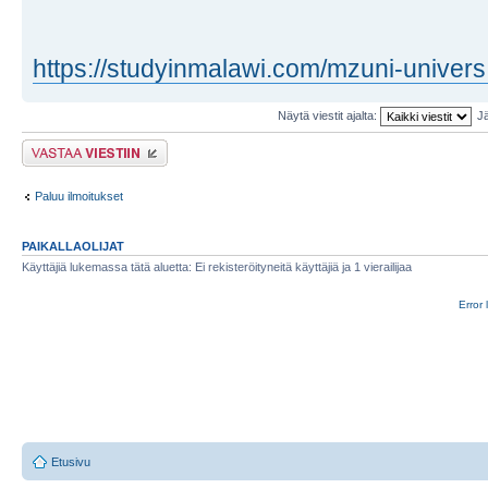
https://studyinmalawi.com/mzuni-univers ..
Näytä viestit ajalta:
Jä
Lähetä vastaus
Paluu ilmoitukset
PAIKALLAOLIJAT
Käyttäjiä lukemassa tätä aluetta: Ei rekisteröityneitä käyttäjiä ja 1 vierailijaa
Error 
Etusivu