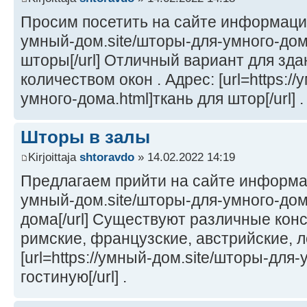
Просим посетить на сайте информацию 
умный-дом.site/шторы-для-умного-до
шторы[/url] Отличный вариант для зд
количеством окон . Адрес: [url=https:/
умного-дома.html]ткань для штор[/url] .
Шторы в залы
Kirjoittaja
shtoravdo
» 14.02.2022 14:19
Предлагаем прийти на сайте информаци
умный-дом.site/шторы-для-умного-дом
дома[/url] Существуют различные конс
римские, французские, австрийские, ло
[url=https://умный-дом.site/шторы-для
гостиную[/url] .