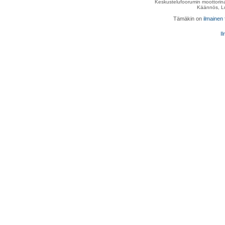
Keskustelufoorumin moottorina
Käännös, Lu
Tämäkin on
ilmainen
Il