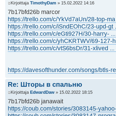
Kirjoittaja
TimothyDam
» 15.02.2022 14:16
7b17bfd26b marcor
https://trello.com/c/YkVd7aUn/28-top-ma
https://trello.com/c/iSndEOhC/23-upd-gt ...
https://trello.com/c/eGti927H/30-harry- ..
https://trello.com/c/yhCKRTWV/69-127-h
https://trello.com/c/vtS6bsDr/31-xlived ..
https://davesofthunder.com/songs/btls-re
Re: Шторы в спальню
Kirjoittaja
EdwardDaw
» 15.02.2022 18:15
7b17bfd26b janawait
https://coub.com/stories/3083145-yahoo- 
https://coub.com/stories/3083147-progra