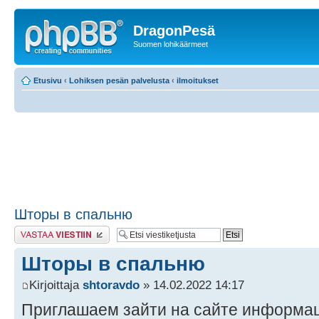
DragonPesä
Suomen lohikäärmeet
Etusivu
‹
Lohiksen pesän palvelusta
‹
ilmoitukset
Шторы в спальню
Lähetä vastaus
Шторы в спальню
Kirjoittaja
shtoravdo
» 14.02.2022 14:17
Приглашаем зайти на сайте информаци