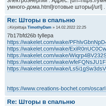
электроэнергии . Адрес: [url=https://у
умного-дома.html]готовые шторы[/url] .
Re: Шторы в спальню
Kirjoittaja
TimothyDam
» 14.02.2022 22:25
7b17bfd26b tyllepa
https://wakelet.com/wake/PFhlvGbnNp
https://wakelet.com/wake/ExiR0nUC0
https://wakelet.com/wake/Wiqrp4BV23
https://wakelet.com/wake/wfeFQNsJU
https://wakelet.com/wake/Ls5i1gSw3d
https://www.creations-bochet.com/oscarl 
Re: Шторы в спальню