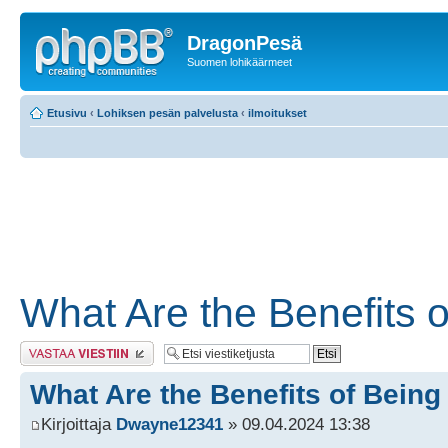
DragonPesä
Suomen lohikäärmeet
Etusivu
‹
Lohiksen pesän palvelusta
‹
ilmoitukset
What Are the Benefits 
Lähetä vastaus
What Are the Benefits of Bein
Kirjoittaja
Dwayne12341
» 09.04.2024 13:38