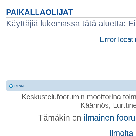
PAIKALLAOLIJAT
Käyttäjiä lukemassa tätä aluetta: Ei r
Error locati
Etusivu
Keskustelufoorumin moottorina toim
Käännös, Lurttin
Tämäkin on
ilmainen foor
Ilmoita