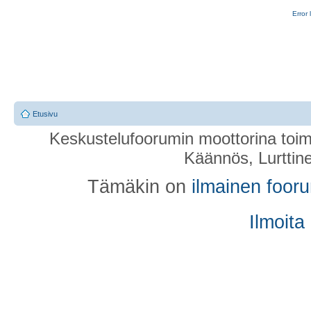
Error 
Etusivu
Keskustelufoorumin moottorina toim
Käännös, Lurttin
Tämäkin on
ilmainen foor
Ilmoita