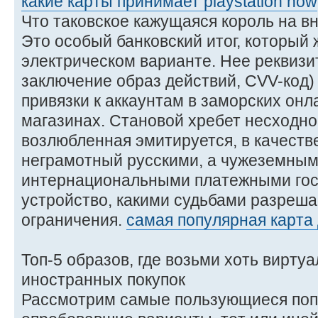
какие карты принимает playstation now
Что таковское кажущаяся король на 
Это особый банковский итог, который 
электрическом варианте. Нее реквизи
заключение образ действий, CVV-код
привязки к аккаунтам в заморских онл
магазинах. Становой хребет несходн
возлюбленная эмитируется, в качестве
неграмотный русскими, а чужеземны
интернациональными платежными гос
устройство, какими судьбами разреш
ограничения.
самая популярная карта д
Топ-5 образов, где возьми хоть вирту
иностранных покупок
Рассмотрим самые пользующиеся поп