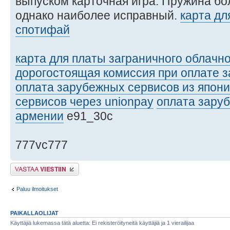
выпуском карточная игра. Пружина б
однако наиболее исправный.
карта дл
спотифай
карта для платы заграничного облачн
дорогостоящая комиссия при оплате 
оплата зарубежных сервисов из япон
сервисов через unionpay
оплата зару
армении
e91_30c
777vc777
Lähetä vastaus
Paluu ilmoitukset
PAIKALLAOLIJAT
Käyttäjiä lukemassa tätä aluetta: Ei rekisteröityneitä käyttäjiä ja 1 vierailijaa