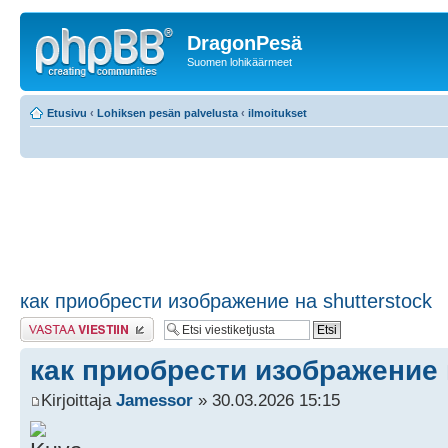
DragonPesä
Suomen lohikäärmeet
Etusivu
‹
Lohiksen pesän palvelusta
‹
ilmoitukset
как приобрести изображение на shutterstock
Lähetä vastaus
как приобрести изображение н
Kirjoittaja
Jamessor
» 30.03.2026 15:15