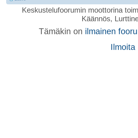
Keskustelufoorumin moottorina toim
Käännös, Lurttin
Tämäkin on
ilmainen foor
Ilmoita