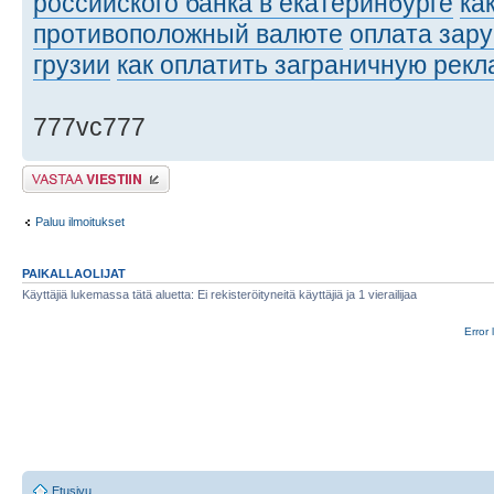
российского банка в екатеринбурге
ка
противоположный валюте
оплата зар
грузии
как оплатить заграничную рекл
777vc777
Lähetä vastaus
Paluu ilmoitukset
PAIKALLAOLIJAT
Käyttäjiä lukemassa tätä aluetta: Ei rekisteröityneitä käyttäjiä ja 1 vierailijaa
Error 
Etusivu