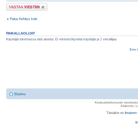
Lähetä vastaus
Paluu Kehitys kolo
PAIKALLAOLIJAT
Käyttäjiä lukemassa tätä aluetta: Ei rekisteröityneitä käyttäjiä ja 1 vierailijaa
Error 
Etusivu
Keskustelufoorumin moottorina
Käännös, Lu
Tämäkin on
ilmainen
Il