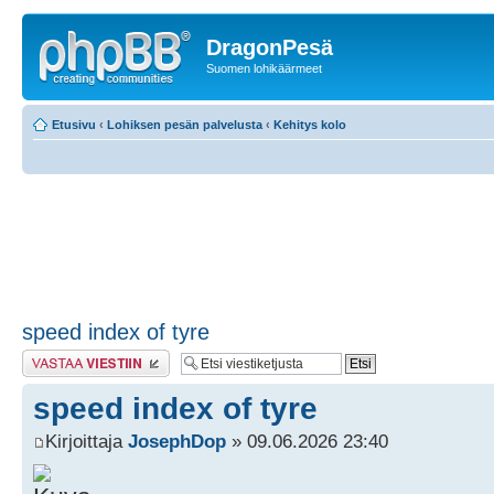
DragonPesä
Suomen lohikäärmeet
Etusivu
‹
Lohiksen pesän palvelusta
‹
Kehitys kolo
speed index of tyre
Lähetä vastaus
speed index of tyre
Kirjoittaja
JosephDop
» 09.06.2026 23:40