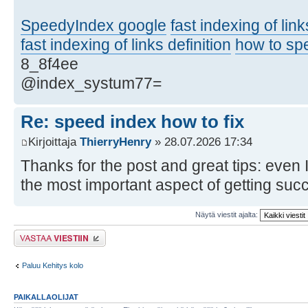
SpeedyIndex google
fast indexing of lin
fast indexing of links definition
how to sp
8_8f4ee
@index_systum77=
Re: speed index how to fix
Kirjoittaja
ThierryHenry
» 28.07.2026 17:34
Thanks for the post and great tips: even I
the most important aspect of getting su
Näytä viestit ajalta:
Lähetä vastaus
Paluu Kehitys kolo
PAIKALLAOLIJAT