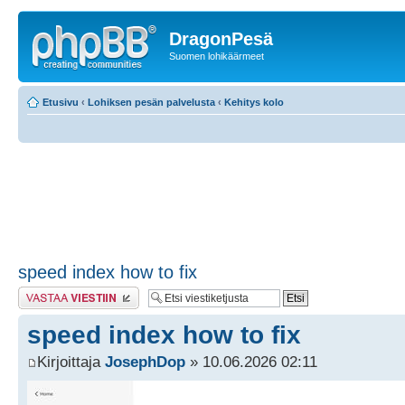
DragonPesä
Suomen lohikäärmeet
Etusivu
‹
Lohiksen pesän palvelusta
‹
Kehitys kolo
speed index how to fix
Lähetä vastaus
speed index how to fix
Kirjoittaja
JosephDop
» 10.06.2026 02:11