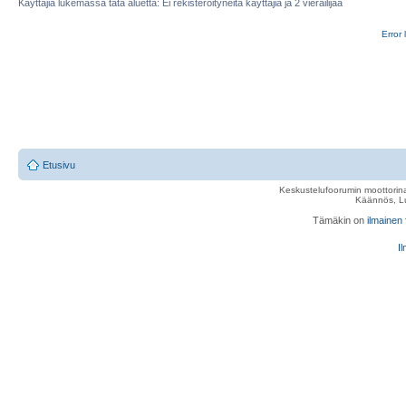
Käyttäjiä lukemassa tätä aluetta: Ei rekisteröityneitä käyttäjiä ja 2 vierailijaa
Error 
Etusivu
Keskustelufoorumin moottorina
Käännös, Lu
Tämäkin on
ilmainen
Il