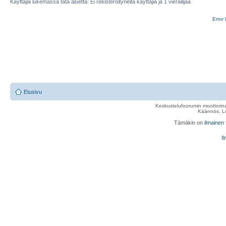
Käyttäjiä lukemassa tätä aluetta: Ei rekisteröityneitä käyttäjiä ja 1 vierailijaa
Error 
Etusivu
Keskustelufoorumin moottorina
Käännös, Lu
Tämäkin on
ilmainen
Il