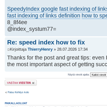
SpeedyIndex google
fast indexing of lin
fast indexing of links definition
how to sp
8_8f4ee
@index_systum77=
Re: speed index how to fix
Kirjoittaja
ThierryHenry
» 28.07.2026 17:34
Thanks for the post and great tips: even I
the most important aspect of getting su
Näytä viestit ajalta:
Lähetä vastaus
Paluu Kehitys kolo
PAIKALLAOLIJAT