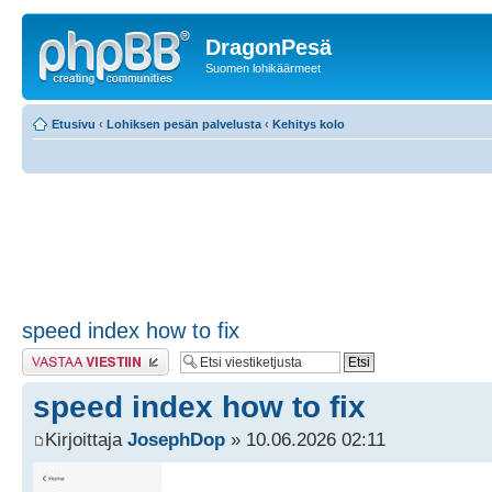
DragonPesä
Suomen lohikäärmeet
Etusivu
‹
Lohiksen pesän palvelusta
‹
Kehitys kolo
speed index how to fix
Lähetä vastaus
speed index how to fix
Kirjoittaja
JosephDop
» 10.06.2026 02:11