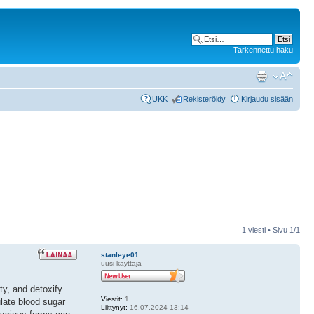
Tarkennettu haku
UKK
Rekisteröidy
Kirjaudu sisään
1 viesti • Sivu
1
/
1
stanleye01
uusi käyttäjä
ty, and detoxify
Viestit:
1
ulate blood sugar
Liittynyt:
16.07.2024 13:14