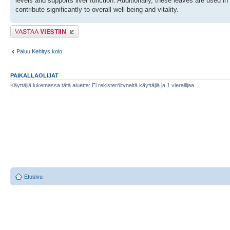
levels and supports liver function. Additionally, these leaves are used in 
contribute significantly to overall well-being and vitality.
Lähetä vastaus
Paluu Kehitys kolo
PAIKALLAOLIJAT
Käyttäjiä lukemassa tätä aluetta: Ei rekisteröityneitä käyttäjiä ja 1 vierailijaa
Etusivu