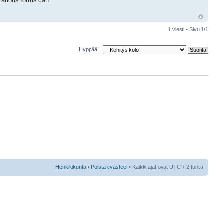
n various forms can
1 viesti • Sivu
1
/
1
Hyppää:
Henkilökunta
•
Poista evästeet
• Kaikki ajat ovat UTC + 2 tuntia