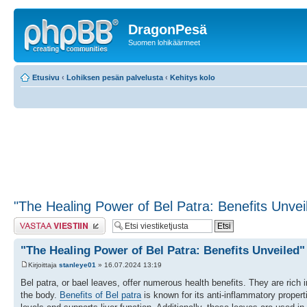
DragonPesä
Suomen lohikäärmeet
Etusivu
‹
Lohiksen pesän palvelusta
‹
Kehitys kolo
"The Healing Power of Bel Patra: Benefits Unvei
Lähetä vastaus
"The Healing Power of Bel Patra: Benefits Unveiled"
Kirjoittaja
stanleye01
» 16.07.2024 13:19
Bel patra, or bael leaves, offer numerous health benefits. They are rich 
the body.
Benefits of Bel patra
is known for its anti-inflammatory propert