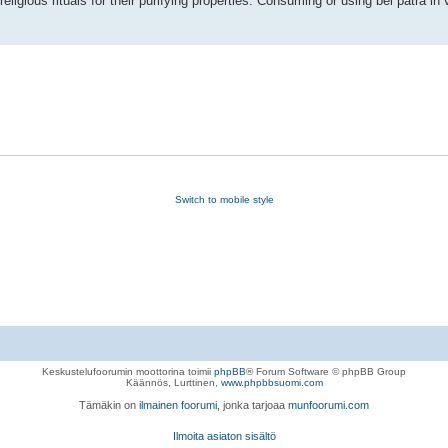
religious rituals for their purifying properties. Consuming or using bel patra i
Switch to mobile style
Keskustelufoorumin moottorina toimii
phpBB
® Forum Software © phpBB Group
Käännös, Lurttinen,
www.phpbbsuomi.com
Tämäkin on
ilmainen foorumi
, jonka tarjoaa
munfoorumi.com
Ilmoita asiaton sisältö