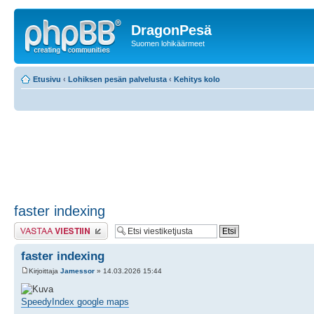
DragonPesä
Suomen lohikäärmeet
Etusivu
‹
Lohiksen pesän palvelusta
‹
Kehitys kolo
faster indexing
Lähetä vastaus
faster indexing
Kirjoittaja
Jamessor
» 14.03.2026 15:44
SpeedyIndex google maps