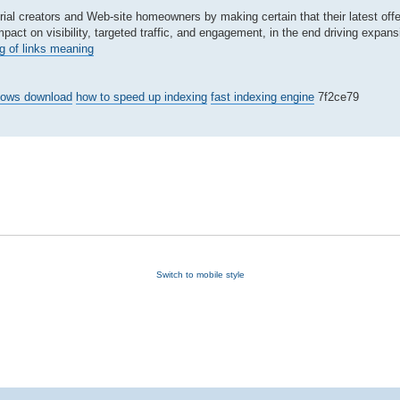
rial creators and Web-site homeowners by making certain that their latest offe
pact on visibility, targeted traffic, and engagement, in the end driving expan
ng of links meaning
ndows download
how to speed up indexing
fast indexing engine
7f2ce79
Switch to mobile style