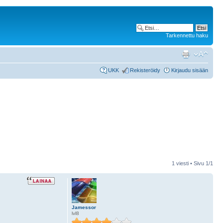
Tarkennettu haku
UKK
Rekisteröidy
Kirjaudu sisään
1 viesti • Sivu
1
/
1
Jamessor
lvl8