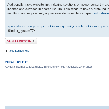
Additionally, rapid website link indexing solutions empower content mate
indexed and surfaced in search results. This tends to have a profound im
results in an progressively aggressive electronic landscape.
fast indexi
SpeedyIndex google maps
fast indexing familysearch
fast indexing wi
@index_systum77=
Lähetä vastaus
Paluu Kehitys kolo
PAIKALLAOLIJAT
Käyttäjiä lukemassa tätä aluetta: Ei rekisteröityneitä käyttäjiä ja 2 vierailijaa