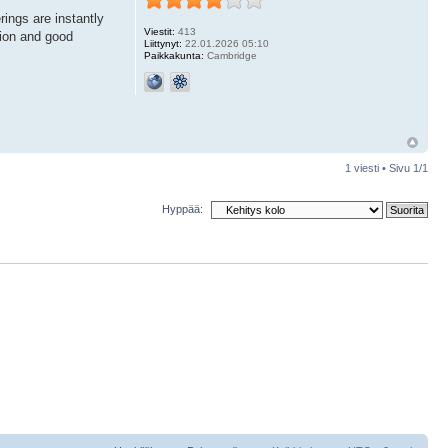
rings are instantly
Viestit:
413
sion and good
Liittynyt:
22.01.2026 05:10
Paikkakunta:
Cambridge
1 viesti • Sivu
1
/
1
Hyppää: