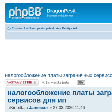
DragonPesä
Suomen lohikäärmeet
Etusivu
‹
Lohiksen pesän palvelusta
‹
Kehitys kolo
налогообложение платы заграничных сервисо
Lähetä vastaus
налогообложение платы заг
сервисов для ип
Kirjoittaja
Jamessor
» 27.03.2026 11:46