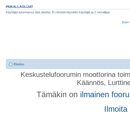
PAIKALLAOLIJAT
Käyttäjiä lukemassa tätä aluetta: Ei rekisteröityneitä käyttäjiä ja 2 vierailijaa
Error 
Etusivu
Keskustelufoorumin moottorina toim
Käännös, Lurttin
Tämäkin on
ilmainen foor
Ilmoita