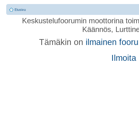
Etusivu
Keskustelufoorumin moottorina toim
Käännös, Lurttin
Tämäkin on
ilmainen foor
Ilmoita