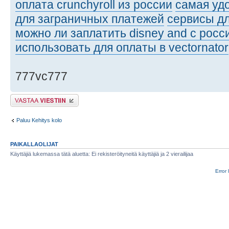
оплата crunchyroll из россии
самая уд
для заграничных платежей
сервисы дл
можно ли заплатить disney and с росс
использовать для оплаты в vectornator
777vc777
Lähetä vastaus
Paluu Kehitys kolo
PAIKALLAOLIJAT
Käyttäjiä lukemassa tätä aluetta: Ei rekisteröityneitä käyttäjiä ja 2 vierailijaa
Error 