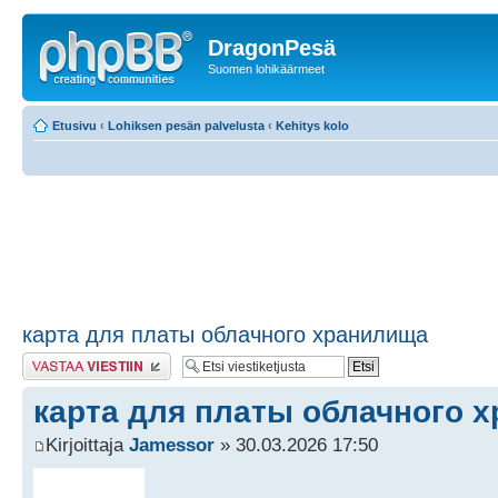
DragonPesä
Suomen lohikäärmeet
Etusivu
‹
Lohiksen pesän palvelusta
‹
Kehitys kolo
карта для платы облачного хранилища
Lähetä vastaus
карта для платы облачного 
Kirjoittaja
Jamessor
» 30.03.2026 17:50