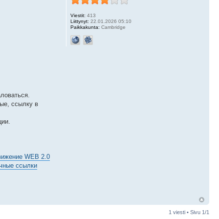
Viestit:
413
Liittynyt:
22.01.2026 05:10
Paikkakunta:
Cambridge
ловаться.
ые, ссылку в
ции.
вижение WEB 2.0
чные ссылки
1 viesti • Sivu
1
/
1