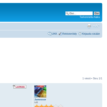
Tarkennettu haku
UKK
Rekisteröidy
Kirjaudu sisään
1 viesti • Sivu
1
/
1
Jamessor
lvl8