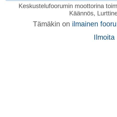
Keskustelufoorumin moottorina toim
Käännös, Lurttin
Tämäkin on
ilmainen foor
Ilmoita