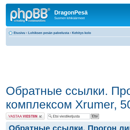
DragonPesä
Suomen lohikäärmeet
Etusivu
‹
Lohiksen pesän palvelusta
‹
Kehitys kolo
Обратные ссылки. Пр
комплексом Xrumer, 5
Lähetä vastaus
Обратные ссылки. Прогон л