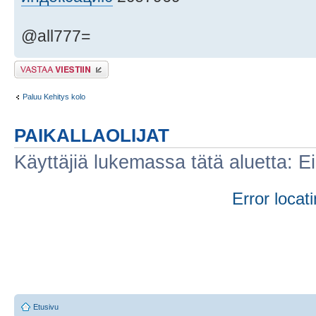
@all777=
Lähetä vastaus
Paluu Kehitys kolo
PAIKALLAOLIJAT
Käyttäjiä lukemassa tätä aluetta: Ei r
Error locati
Etusivu