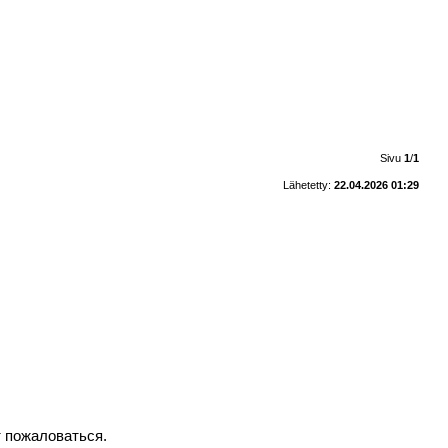
Sivu
1
/
1
Lähetetty:
22.04.2026 01:29
т пожаловаться.