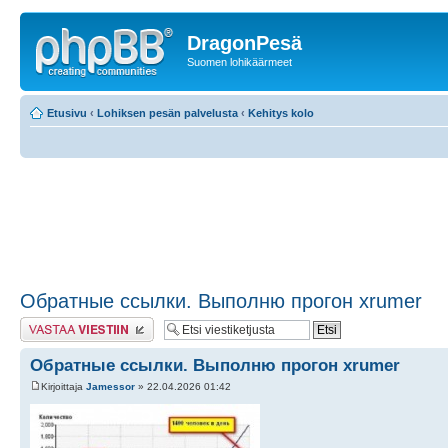
DragonPesä
Suomen lohikäärmeet
Etusivu
‹
Lohiksen pesän palvelusta
‹
Kehitys kolo
Обратные ссылки. Выполню прогон xrumer
Lähetä vastaus
Обратные ссылки. Выполню прогон xrumer
Kirjoittaja
Jamessor
» 22.04.2026 01:42