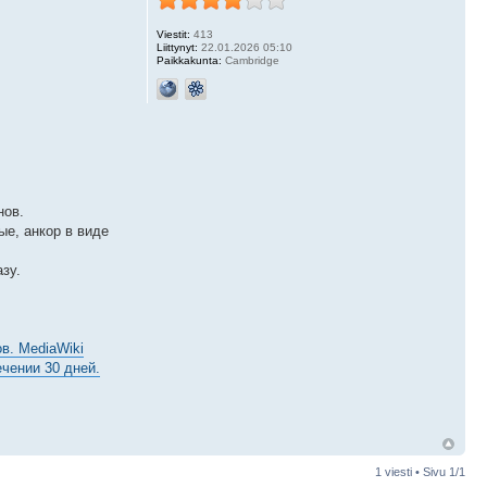
Viestit:
413
Liittynyt:
22.01.2026 05:10
Paikkakunta:
Cambridge
нов.
ые, анкор в виде
зу.
в. MediaWiki
чении 30 дней.
1 viesti • Sivu
1
/
1