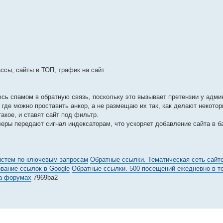
сы, сайты в ТОП, трафик на сайт
ь спамом в обратную связь, поскольку это вызывает претензии у адми
где можно проставить анкор, а не размещаю их так, как делают некотор
акое, и ставят сайт под фильтр.
еры передают сигнал индексаторам, что ускоряет добавление сайта в ба
истем по ключевым запросам
Обратные ссылки. Тематическая сеть сайто
вание ссылок в Google
Обратные ссылки. 500 посещений ежедневно в те
а форумах
7969ba2