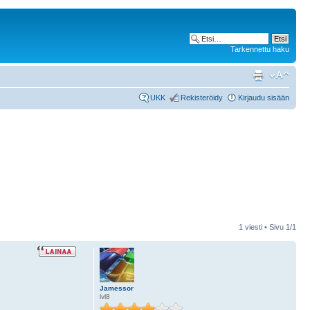
Tarkennettu haku
UKK
Rekisteröidy
Kirjaudu sisään
1 viesti • Sivu
1
/
1
Jamessor
lvl8