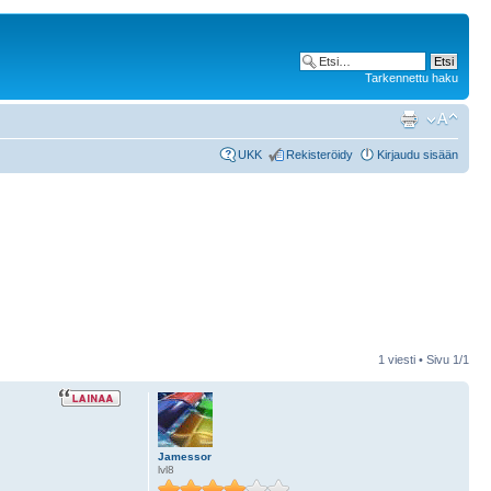
Tarkennettu haku
UKK
Rekisteröidy
Kirjaudu sisään
1 viesti • Sivu
1
/
1
Jamessor
lvl8