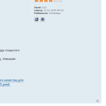
Viestit:
413
Liittynyt:
22.01.2026 05:10
Paikkakunta:
Cambridge
иде открытого
ц, повышая
го качества для
0 дней.