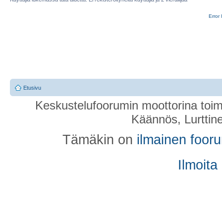
Error 
Etusivu
Keskustelufoorumin moottorina toim
Käännös, Lurttin
Tämäkin on
ilmainen foor
Ilmoita