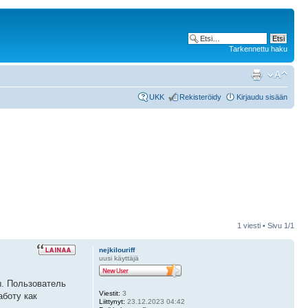
Tarkennettu haku
UKK
Rekisteröidy
Kirjaudu sisään
1 viesti • Sivu
1
/
1
nejkilouriff
uusi käyttäjä
ы. Пользователь
Viestit:
3
аботу как
Liittynyt:
23.12.2023 04:42