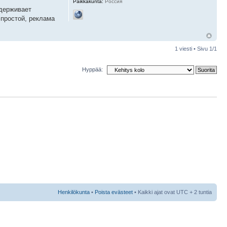
Paikkakunta:
Россия
ддерживает
 простой, реклама
1 viesti • Sivu
1
/
1
Hyppää:
Henkilökunta
•
Poista evästeet
• Kaikki ajat ovat UTC + 2 tuntia