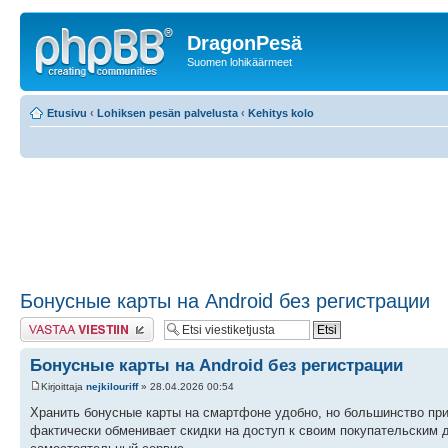
DragonPesä
Suomen lohikäärmeet
Etusivu
‹
Lohiksen pesän palvelusta
‹
Kehitys kolo
Бонусные карты на Android без регистрации
Lähetä vastaus
Бонусные карты на Android без регистрации
Kirjoittaja
nejkilouriff
» 28.04.2026 00:54
Хранить бонусные карты на смартфоне удобно, но большинство пр
фактически обменивает скидки на доступ к своим покупательским да