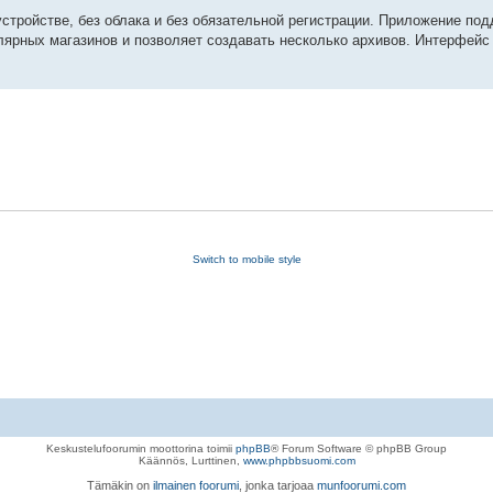
устройстве, без облака и без обязательной регистрации. Приложение по
лярных магазинов и позволяет создавать несколько архивов. Интерфейс
Switch to mobile style
Keskustelufoorumin moottorina toimii
phpBB
® Forum Software © phpBB Group
Käännös, Lurttinen,
www.phpbbsuomi.com
Tämäkin on
ilmainen foorumi
, jonka tarjoaa
munfoorumi.com