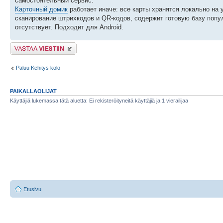
самостоятельный сервис.
Карточный домик
работает иначе: все карты хранятся локально на 
сканирование штрихкодов и QR-кодов, содержит готовую базу попу
отсутствует. Подходит для Android.
Lähetä vastaus
Paluu Kehitys kolo
PAIKALLAOLIJAT
Käyttäjiä lukemassa tätä aluetta: Ei rekisteröityneitä käyttäjiä ja 1 vierailijaa
Etusivu