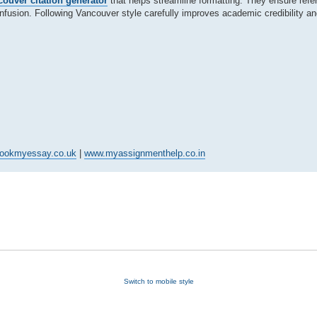
couver citation generator
that helps streamline formatting. They ensure refe
onfusion. Following Vancouver style carefully improves academic credibility a
ookmyessay.co.uk
|
www.myassignmenthelp.co.in
Switch to mobile style