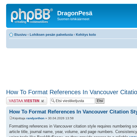
DragonPesä
Suomen lohikäärmeet
Etusivu
‹
Lohiksen pesän palvelusta
‹
Kehitys kolo
How To Format References In Vancouver Citatio
Lähetä vastaus
How To Format References In Vancouver Citation St
Kirjoittaja
randyorthon
» 30.04.2026 13:58
Formatting references in Vancouver citation style requires numbering so
article title, journal name, year, volume, and page numbers. Consistency 