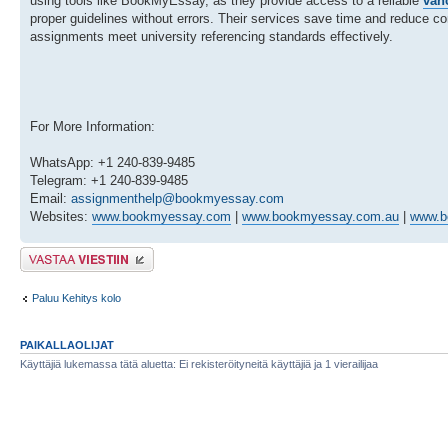
using tools like BookMyEssay, as they provide access to a reliable
van
proper guidelines without errors. Their services save time and reduce c
assignments meet university referencing standards effectively.
For More Information:
WhatsApp: +1 240-839-9485
Telegram: +1 240-839-9485
Email:
assignmenthelp@bookmyessay.com
Websites:
www.bookmyessay.com
|
www.bookmyessay.com.au
|
www.b
Lähetä vastaus
Paluu Kehitys kolo
PAIKALLAOLIJAT
Käyttäjiä lukemassa tätä aluetta: Ei rekisteröityneitä käyttäjiä ja 1 vierailijaa