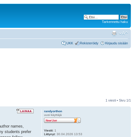
Tarkennettu haku
UKK
Rekisteröidy
Kirjaudu sisään
1 viesti • Sivu
1
/
1
randyorthon
uusi käyttäjä
 author names,
Viestit:
1
ny students prefer
Liittynyt:
30.04.2026 13:53