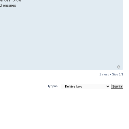
rences follow
nd ensures
1 viesti • Sivu
1
/
1
Hyppää: