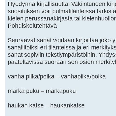
Hyödynnä kirjallisuutta! Vakiintuneen kir
suosituksen voit pulmatilanteissa tarkis
kielen perussanakirjasta tai kielenhuollo
Pohdiskelutehtävä
Seuraavat sanat voidaan kirjoittaa joko y
sanaliitoiksi eri tilanteissa ja eri merkityk
sanat sopiviin tekstiympäristöihin. Yhdys
pääteltävissä suoraan sen osien merkity
vanha piika/poika – vanhapiika/poika
märkä puku – märkäpuku
haukan katse – haukankatse