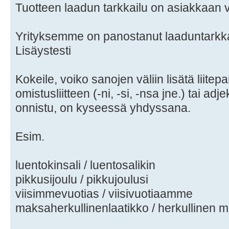
Tuotteen laadun tarkkailu on asiakkaan v
Yrityksemme on panostanut laaduntarkka
Lisäystesti
Kokeile, voiko sanojen väliin lisätä liitepa
omistusliitteen (-ni, -si, -nsa jne.) tai adj
onnistu, on kyseessä yhdyssana.
Esim.
luentokinsali / luentosalikin
pikkusijoulu / pikkujoulusi
viisimmevuotias / viisivuotiaamme
maksaherkullinenlaatikko / herkullinen 