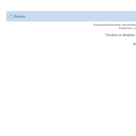
Etusivu
Keskustelufoorumin moottorina
Käännös, Lu
Tämäkin on
ilmainen
Il