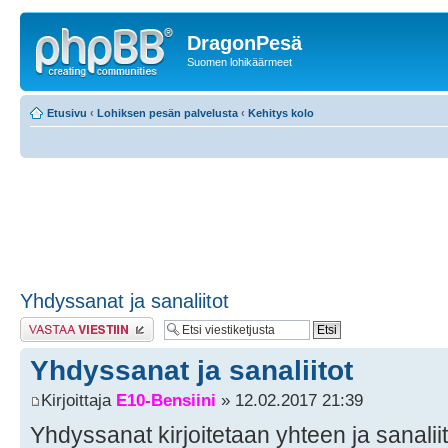
DragonPesä
Suomen lohikäärmeet
Etusivu
‹
Lohiksen pesän palvelusta
‹
Kehitys kolo
Yhdyssanat ja sanaliitot
Lähetä vastaus
Yhdyssanat ja sanaliitot
Kirjoittaja
E10-Bensiini
» 12.02.2017 21:39
Yhdyssanat kirjoitetaan yhteen ja sanaliitot