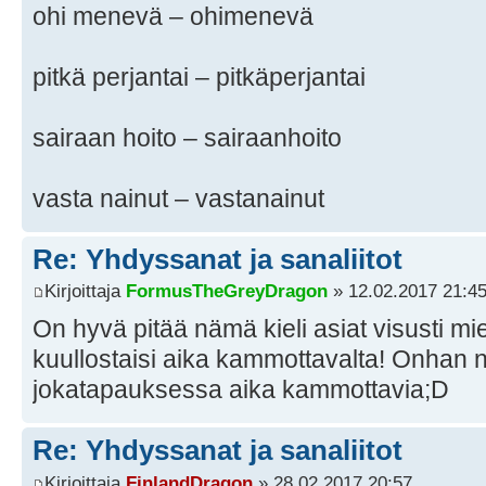
ohi menevä – ohimenevä
pitkä perjantai – pitkäperjantai
sairaan hoito – sairaanhoito
vasta nainut – vastanainut
Re: Yhdyssanat ja sanaliitot
Kirjoittaja
FormusTheGreyDragon
» 12.02.2017 21:4
On hyvä pitää nämä kieli asiat visusti mi
kuullostaisi aika kammottavalta! Onhan ne
jokatapauksessa aika kammottavia;D
Re: Yhdyssanat ja sanaliitot
Kirjoittaja
FinlandDragon
» 28.02.2017 20:57