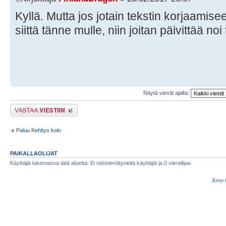
Kyllä. Mutta jos jotain tekstin korjaamisee
siittä tänne mulle, niin joitan päivittää noi
Näytä viestit ajalta:
Lähetä vastaus
Paluu Kehitys kolo
PAIKALLAOLIJAT
Käyttäjiä lukemassa tätä aluetta: Ei rekisteröityneitä käyttäjiä ja 0 vierailijaa
Error 