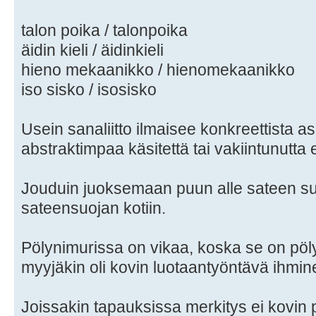
talon poika / talonpoika
äidin kieli / äidinkieli
hieno mekaanikko / hienomekaanikko
iso sisko / isosisko
Usein sanaliitto ilmaisee konkreettista a
abstraktimpaa käsitettä tai vakiintunutta e
Jouduin juoksemaan puun alle sateen s
sateensuojan kotiin.
Pölynimurissa on vikaa, koska se on pöl
myyjäkin oli kovin luotaantyöntävä ihmin
Joissakin tapauksissa merkitys ei kovin pa