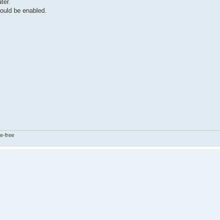
ter.
hould be enabled.
e-free