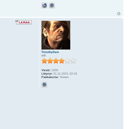
TimothyDam
lvl8
Viestit:
1206
Liittynyt:
21.11.2021 22:10
Paikkakunta:
Yemen