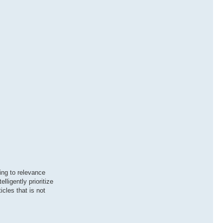
ding to relevance
ligently prioritize
cles that is not