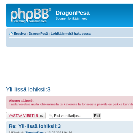
DragonPesä
Suomen lohikäärmeet
Etusivu
‹
DragonPesä
‹
Lohikäärmeitä hakusessa
Yli-Iissä lohiksii:3
Alueen säännöt
Täällä voi etsiä muita lohikäärmeitä tai kavereita tai lohareista pitäville eri paikka kunnilla 
Lähetä vastaus
Re: Yli-Iissä lohiksii:3
Kirjoittaja
TimothyDam
» 13.05.2022 04:26