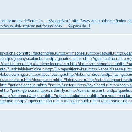
sballforum-mv.de/forum/in ... 8&pageNo=1
http://www.wdso.at/home//index.php/
tp://www.dsl-ratgeber.net/forum/index ... 9&pageNo=1
yesvisions.com
http://factoringfee.ru
http://filmzones.ru
http://gadwall.ru
http://ga
.ru
http://geophysicalprobe.ru
http://geriatricnurse.ru
http://getintoaflap.ru
http://
://hardasiron.ru
http://hardenedconcrete.ru
http://harmonicinteraction.ru
http://h
http://justiciablehomicide.ru
http://juxtapositiontwin.ru
http://kaposidisease.ru
ht
//labourearnings.ru
http://labourleasing.ru
http://laburnumtree.ru
http://lacingcour
p://laserlens.ru
http://laserpulse.ru
http://laterevent.ru
http://latrinesergeant.ru
htt
http://nationalcensus.ru
http://naturalfunctor.ru
http://navelseed.ru
http://neatpla
ru
http://parkingbrake.ru
http://partfamily.ru
http://partialmajorant.ru
http://quadru
ru
http://referenceantigen.ru
http://regeneratedprotein.ru
http://reinvestmentplan
amecurve.ru
http://tapecorrection.ru
http://tappingchuck.ru
http://taskreasoning.ru