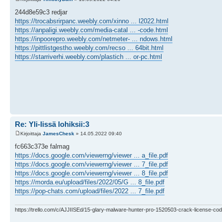
244d8e59c3 redjar
https://trocabsrirpanc.weebly.com/xinno ... l2022.html
https://anpaligi.weebly.com/media-catal ... -code.html
https://inpoorepro.weebly.com/netmeter- ... ndows.html
https://pittlistgestho.weebly.com/recso ... 64bit.html
https://starriverhi.weebly.com/plastich ... or-pc.html
Re: Yli-Iissä lohiksii:3
Kirjoittaja
JamesChesk
» 14.05.2022 09:40
fc663c373e falmag
https://docs.google.com/viewerng/viewer ... a_file.pdf
https://docs.google.com/viewerng/viewer ... 7_file.pdf
https://docs.google.com/viewerng/viewer ... 8_file.pdf
https://morda.eu/upload/files/2022/05/G ... 8_file.pdf
https://pop-chats.com/upload/files/2022 ... 7_file.pdf
https://trello.com/c/AJJIISEd/15-glary-malware-hunter-pro-1520503-crack-license-cod