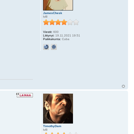
JamesChesk
lvl8
Viestit:
600
Liittynyt:
19.11.2021 19:51
Paikkakunta:
Cuba
TimothyDam
lvl8