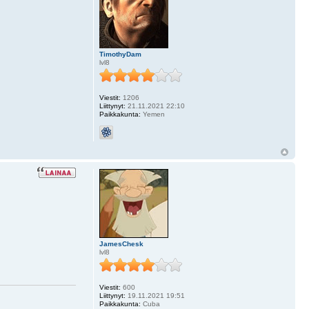
TimothyDam
lvl8
Viestit:
1206
Liittynyt:
21.11.2021 22:10
Paikkakunta:
Yemen
JamesChesk
lvl8
Viestit:
600
Liittynyt:
19.11.2021 19:51
Paikkakunta:
Cuba