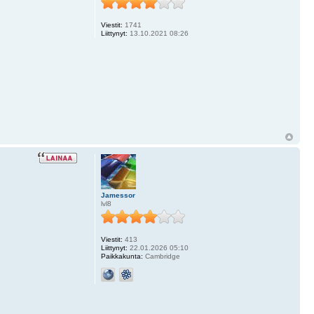
Viestit:
1741
Liittynyt:
13.10.2021 08:26
Jamessor
lvl8
Viestit:
413
Liittynyt:
22.01.2026 05:10
Paikkakunta:
Cambridge