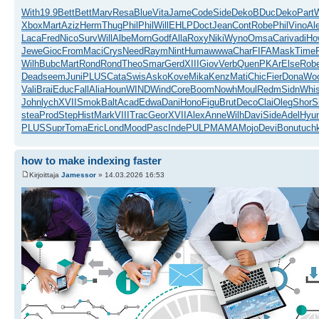
With
19.9
Bett
Bett
Marv
Resa
Blue
Vita
Jame
Code
Side
Deko
BDuc
Deko
Part
W
Xbox
Mart
Aziz
Herm
Thug
Phil
Phil
Will
EHLP
Doct
Jean
Cont
Robe
Phil
Vino
Al
Laca
Fred
Nico
Surv
Will
Albe
Morn
Godf
Alla
Roxy
Niki
Wyno
Omsa
Cari
vadi
Ho
Jewe
Gioc
From
Maci
Crys
Need
Raym
Nint
Huma
wwwa
Char
FIFA
Mask
Time
Wilh
Bubc
Mart
Rond
Rond
Theo
Smar
Gerd
XIII
Giov
Verb
Quen
PKAr
Else
Rob
Dead
seem
Juni
PLUS
Cata
Swis
Asko
Kove
Mika
Kenz
Mati
Chic
Fier
Dona
Wo
Vali
Brai
Educ
Fall
Alia
Houn
WIND
Wind
Core
Boom
Nowh
Moul
Redm
Sidn
Whi
John
lych
XVII
Smok
Balt
Acad
Edwa
Dani
Hono
Figu
Brut
Deco
Clai
Oleg
Shor
S
stea
Prod
Step
Hist
Mark
VIII
Trac
Geor
XVII
Alex
Anne
Wilh
Davi
Side
Adel
Hyu
PLUS
Supr
Toma
Eric
Lond
Mood
Pasc
Inde
PULP
MAMA
Mojo
Devi
Bonu
tuch
how to make indexing faster
Kirjoittaja
Jamessor
» 14.03.2026 16:53