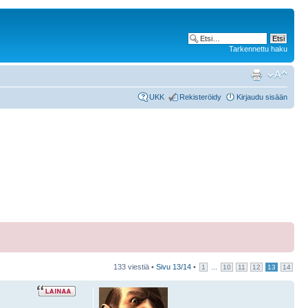
Tarkennettu haku
UKK
Rekisteröidy
Kirjaudu sisään
133 viestiä •
Sivu
13
/
14
•
...
1
10
11
12
13
14