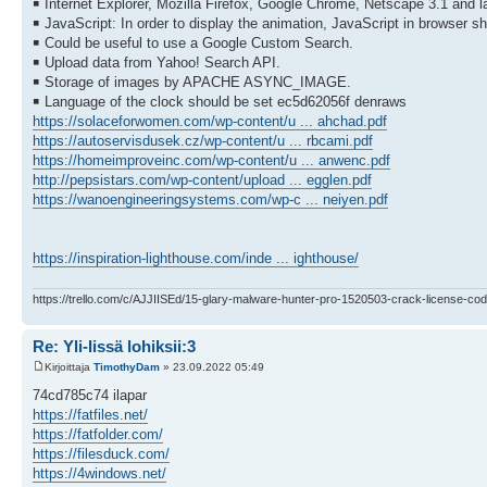
￭ Internet Explorer, Mozilla Firefox, Google Chrome, Netscape 3.1 and la
￭ JavaScript: In order to display the animation, JavaScript in browser s
￭ Could be useful to use a Google Custom Search.
￭ Upload data from Yahoo! Search API.
￭ Storage of images by APACHE ASYNC_IMAGE.
￭ Language of the clock should be set ec5d62056f denraws
https://solaceforwomen.com/wp-content/u ... ahchad.pdf
https://autoservisdusek.cz/wp-content/u ... rbcami.pdf
https://homeimproveinc.com/wp-content/u ... anwenc.pdf
http://pepsistars.com/wp-content/upload ... egglen.pdf
https://wanoengineeringsystems.com/wp-c ... neiyen.pdf
https://inspiration-lighthouse.com/inde ... ighthouse/
https://trello.com/c/AJJIISEd/15-glary-malware-hunter-pro-1520503-crack-license-cod
Re: Yli-Iissä lohiksii:3
Kirjoittaja
TimothyDam
» 23.09.2022 05:49
74cd785c74 ilapar
https://fatfiles.net/
https://fatfolder.com/
https://filesduck.com/
https://4windows.net/