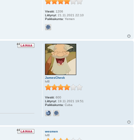
Viestit:
1206
Liittynyt:
21.11.2021 22:10
Paikkakunta:
Yemen
JamesChesk
lvl8
Viestit:
600
Liittynyt:
19.11.2021 19:51
Paikkakunta:
Cuba
wesmen
lvl8