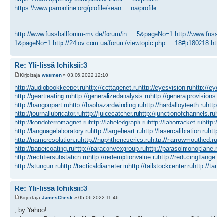
https://www.parronline.org/profile/sean ... na/profile
http://www.fussballforum-mv.de/forum/in ... 5&pageNo=1
http://www.fus
1&pageNo=1
http://24tov.com.ua/forum/viewtopic.php ... 18#p180218
ht
Re: Yli-Iissä lohiksii:3
Kirjoittaja
wesmen
» 03.06.2022 12:10
http://audiobookkeeper.ru
http://cottagenet.ru
http://eyesvision.ru
http://e
http://geartreating.ru
http://generalizedanalysis.ru
http://generalprovisions
http://hangonpart.ru
http://haphazardwinding.ru
http://hardalloyteeth.ru
http
http://journallubricator.ru
http://juicecatcher.ru
http://junctionofchannels.ru
http://kondoferromagnet.ru
http://labeledgraph.ru
http://laborracket.ru
http:
http://languagelaboratory.ru
http://largeheart.ru
http://lasercalibration.ru
htt
http://nameresolution.ru
http://naphtheneseries.ru
http://narrowmouthed.ru
http://papercoating.ru
http://paraconvexgroup.ru
http://parasolmonoplane.
http://rectifiersubstation.ru
http://redemptionvalue.ru
http://reducingflange.
http://stungun.ru
http://tacticaldiameter.ru
http://tailstockcenter.ru
http://t
Re: Yli-Iissä lohiksii:3
Kirjoittaja
JamesChesk
» 05.06.2022 11:46
, by Yahoo!