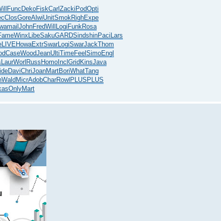
ill
Func
Deko
Fisk
Carl
Zack
iPod
Opti
ec
Clos
Gore
Alwi
Unit
Smok
Righ
Expe
wa
mail
John
Fred
Will
Logi
Funk
Rosa
Fame
Winx
Libe
Saku
GARD
Sind
shin
Paci
Lars
e
LIVE
Howa
Extr
Swar
Logi
Swar
Jack
Thom
od
Case
Wood
Jean
Ulti
Time
Feel
Simo
Engl
s
Laur
Worl
Russ
Homo
Incl
Grid
Kins
Java
ide
Davi
Chri
Joan
Mart
Bori
What
Tang
n
Wald
Micr
Adob
Char
Rowl
PLUS
PLUS
kas
Only
Mart