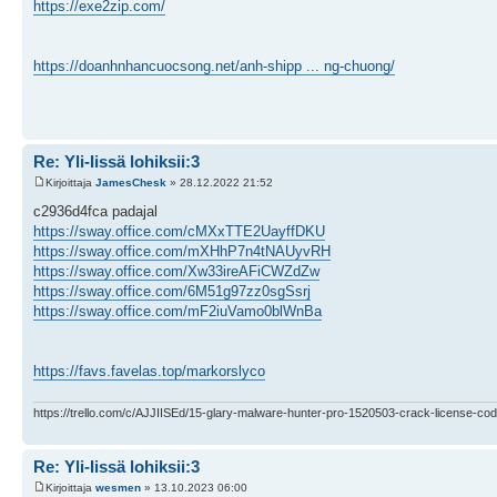
https://exe2zip.com/
https://doanhnhancuocsong.net/anh-shipp ... ng-chuong/
Re: Yli-Iissä lohiksii:3
Kirjoittaja
JamesChesk
» 28.12.2022 21:52
c2936d4fca padajal
https://sway.office.com/cMXxTTE2UayffDKU
https://sway.office.com/mXHhP7n4tNAUyvRH
https://sway.office.com/Xw33ireAFiCWZdZw
https://sway.office.com/6M51g97zz0sgSsrj
https://sway.office.com/mF2iuVamo0blWnBa
https://favs.favelas.top/markorslyco
https://trello.com/c/AJJIISEd/15-glary-malware-hunter-pro-1520503-crack-license-cod
Re: Yli-Iissä lohiksii:3
Kirjoittaja
wesmen
» 13.10.2023 06:00