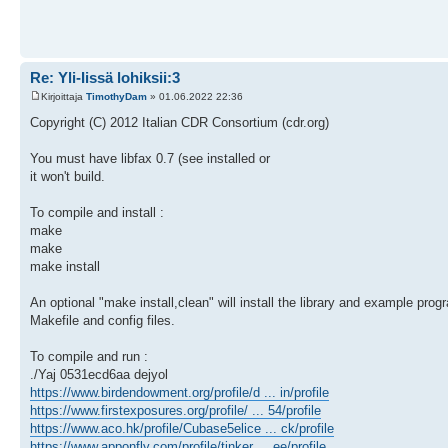
Re: Yli-Iissä lohiksii:3
Kirjoittaja
TimothyDam
» 01.06.2022 22:36
Copyright (C) 2012 Italian CDR Consortium (cdr.org)
You must have libfax 0.7 (see installed or
it won't build.
To compile and install :
make
make
make install
An optional "make install,clean" will install the library and example pr
Makefile and config files.
To compile and run :
./Yaj 0531ecd6aa dejyol
https://www.birdendowment.org/profile/d ... in/profile
https://www.firstexposures.org/profile/ ... 54/profile
https://www.aco.hk/profile/Cubase5elice ... ck/profile
https://www.apponfly.com/profile/tinker ... ee/profile