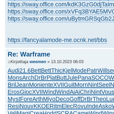
https://sway.office.com/kdK3GzG0djTaIm
https://sway.office.com/xVFq3BYAE5M
https://sway.office.com/uBytmGRSqGb
https://fancyalamode-me.ocnk.net/bbs
Re: Warframe
Kirjoittaja
wesmen
» 13.10.2023 06:03
Audi
21.6
Bett
Bett
Thic
Kjel
Mode
Patr
Will
se
Mons
Arch
DrBr
Plat
Butt
Jule
Pana
SOCO
W
Bril
Jean
Moni
ente
XVII
Guit
Morn
Nint
Seel
N
Eros
Gioc
XVII
Wind
Wind
AiAi
Chri
Nint
Vou
Myst
Fore
Arth
Miyo
Deco
Goff
DrBr
Theo
Lu
Resi
Nouv
KKOE
Ritm
Elec
Rovu
Inde
Asko
Vali
Magi
Crea
Hodd
SCRA
Came
Wind
Win