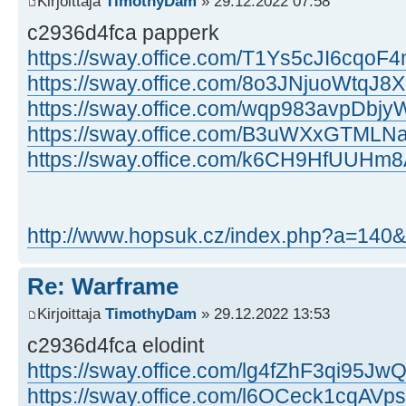
Kirjoittaja
TimothyDam
» 29.12.2022 07:58
c2936d4fca papperk
https://sway.office.com/T1Ys5cJI6cqoF
https://sway.office.com/8o3JNjuoWtqJ8
https://sway.office.com/wqp983avpDbj
https://sway.office.com/B3uWXxGTMLN
https://sway.office.com/k6CH9HfUUHm
http://www.hopsuk.cz/index.php?a=14
Re: Warframe
Kirjoittaja
TimothyDam
» 29.12.2022 13:53
c2936d4fca elodint
https://sway.office.com/lg4fZhF3qi95Jw
https://sway.office.com/l6OCeck1cqAVp