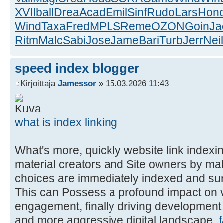
XVII
ball
Drea
Acad
Emil
Sinf
Rudo
Lars
Hon
Wind
Taxa
Fred
MPLS
Reme
OZON
Goin
Ja
Ritm
Malc
Sabi
Jose
Jame
Bari
Turb
Jerr
Neil
speed index blogger
Kirjoittaja
Jamessor
» 15.03.2026 11:43
what is index linking
What's more, quickly website link index
material creators and Site owners by mak
choices are immediately indexed and sur
This can Possess a profound impact on visi
engagement, finally driving development
and more aggressive digital landscape.