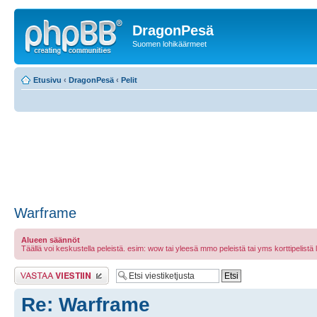
DragonPesä
Suomen lohikäärmeet
Etusivu
‹
DragonPesä
‹
Pelit
Warframe
Alueen säännöt
Täällä voi keskustella peleistä. esim: wow tai yleesä mmo peleistä tai yms korttipelistä laut
Lähetä vastaus
Re: Warframe