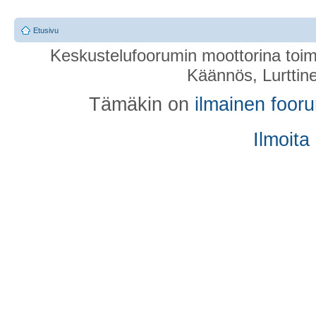
Etusivu
Keskustelufoorumin moottorina toim
Käännös, Lurttin
Tämäkin on
ilmainen foor
Ilmoita