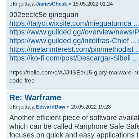
Kirjoittaja
JamesChesk
» 15.05.2022 01:24
002eecfc5e ginequan
https://tajyci.wixsite.com/mieguaturnca ...
https://www.guilded.gg//overview/news
https://www.guilded.gg/initdifras-Chief 
https://melaninterest.com/pin/methodist .
https://ko-fi.com/post/Descargar-Sibeli
https://trello.com/c/AJJIISEd/15-glary-malware-
code-free
Re: Warframe
Kirjoittaja
EdwardDaw
» 20.05.2022 19:28
Another efficient piece of software availa
which can be called Rariphone Safe Safe
focuses on quick and easy applications th