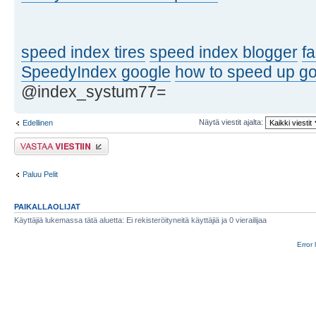
speed index tires
speed index blogger
f
SpeedyIndex google
how to speed up go
@index_systum77=
Näytä viestit ajalta:
Edellinen
Lähetä vastaus
Paluu Pelit
PAIKALLAOLIJAT
Käyttäjiä lukemassa tätä aluetta: Ei rekisteröityneitä käyttäjiä ja 0 vierailijaa
Error 