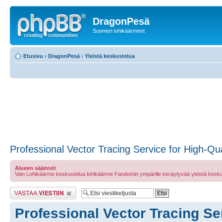
DragonPesä
Suomen lohikäärmeet
Etusivu
‹
DragonPesä
‹
Yleistä keskustelua
Professional Vector Tracing Service for High-Qu
Alueen säännöt
Vain Lohikäärme keskustelua lohikäärme Fandomin ympärille keräytyvää yleistä kesku
Lähetä vastaus
Professional Vector Tracing Ser