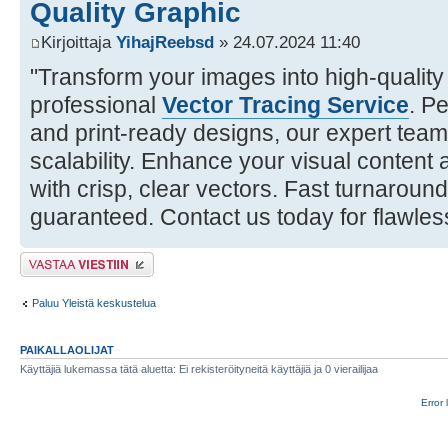
Quality Graphic
Kirjoittaja
YihajReebsd
» 24.07.2024 11:40
"Transform your images into high-quality
professional
Vector Tracing Service
. Pe
and print-ready designs, our expert tea
scalability. Enhance your visual content
with crisp, clear vectors. Fast turnaround
guaranteed. Contact us today for flawles
Lähetä vastaus
Paluu Yleistä keskustelua
PAIKALLAOLIJAT
Käyttäjiä lukemassa tätä aluetta: Ei rekisteröityneitä käyttäjiä ja 0 vierailijaa
Error 