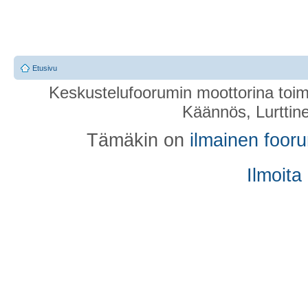
Etusivu
Keskustelufoorumin moottorina toim
Käännös, Lurttin
Tämäkin on
ilmainen foor
Ilmoita