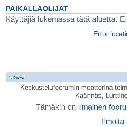
PAIKALLAOLIJAT
Käyttäjiä lukemassa tätä aluetta: Ei r
Error locati
Etusivu
Keskustelufoorumin moottorina toim
Käännös, Lurttin
Tämäkin on
ilmainen foor
Ilmoita