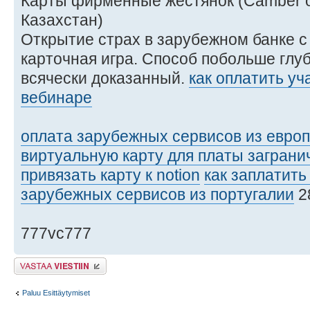
Карты фирменные жестянок (Camber o
Казахстан)
Открытие страх в зарубежном банке 
карточная игра. Способ побольше глу
всячески доказанный.
как оплатить уч
вебинаре
оплата зарубежных сервисов из евро
виртуальную карту для платы заграни
привязать карту к notion
как заплатить 
зарубежных сервисов из португалии
2
777vc777
Lähetä vastaus
Paluu Esittäytymiset