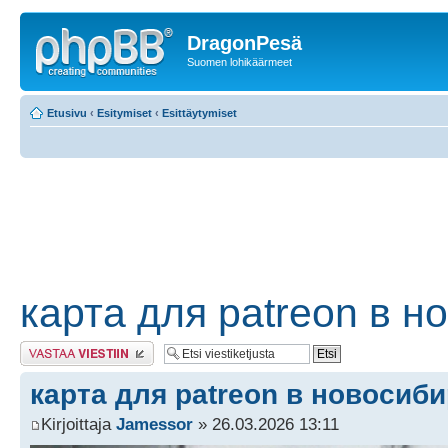
DragonPesä
Suomen lohikäärmeet
Etusivu
‹
Esitymiset
‹
Esittäytymiset
карта для patreon в н
Lähetä vastaus
карта для patreon в новосиб
Kirjoittaja
Jamessor
» 26.03.2026 13:11