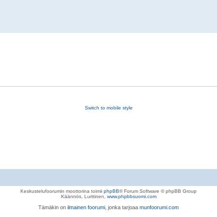
Switch to mobile style
Keskustelufoorumin moottorina toimii
phpBB
® Forum Software © phpBB Group
Käännös, Lurttinen,
www.phpbbsuomi.com
Tämäkin on
ilmainen foorumi
, jonka tarjoaa
munfoorumi.com