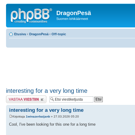
DragonPesä
Suomen lohikäärmeet
Etusivu
‹
DragonPesä
‹
Off-topic
interesting for a very long time
Lähetä vastaus
interesting for a very long time
Kirjoittaja
1winazerbaijanb
» 27.03.2026 05:20
Cool, I've been looking for this one for a long time