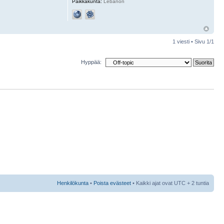
Paikkakunta:
Lebanon
1 viesti • Sivu
1
/
1
Hyppää:
Henkilökunta
•
Poista evästeet
• Kaikki ajat ovat UTC + 2 tuntia