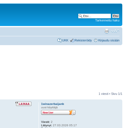
Tarkennettu haku
UKK
Rekisteröidy
Kirjaudu sisään
1 viesti • Sivu
1
/
1
1winazerbaijanb
uusi käyttäjä
Viestit:
2
Liittynyt:
27.03.2026 05:17