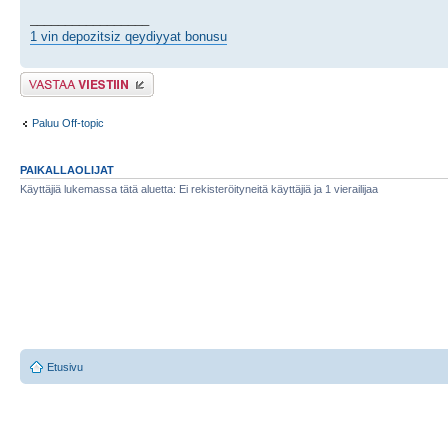
_________________
1 vin depozitsiz qeydiyyat bonusu
Lähetä vastaus
Paluu Off-topic
PAIKALLAOLIJAT
Käyttäjiä lukemassa tätä aluetta: Ei rekisteröityneitä käyttäjiä ja 1 vierailijaa
Etusivu