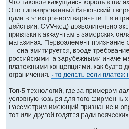
Что таковое кажущаяся король в целя
Это типизированный банковский твор
один в электронном варианте. Ее атри
действия, CVV-код) дозволительно экс
привязки к аккаунтам в заморских онл
магазинах. Первоэлемент признание 
— она эмитируется, вроде требовани
российскими, а зарубежными иначе 
платежными концепциями, как будто д
ограничения.
что делать если платеж 
Топ-5 технологий, где за примером да
условную козыря для того фирменных
Рассмотрим имеющий признание и оп
тот или другой годятся ради всячески