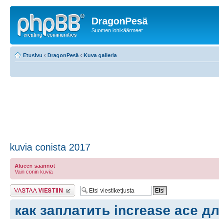
DragonPesä
Suomen lohikäärmeet
Etusivu
‹
DragonPesä
‹
Kuva galleria
kuvia conista 2017
Alueen säännöt
Vain conin kuvia
Lähetä vastaus
как заплатить increase ace д