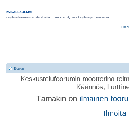
PAIKALLAOLIJAT
Käyttäjiä lukemassa tätä aluetta: Ei rekisteröityneitä käyttäjiä ja 0 vierailijaa
Error 
Etusivu
Keskustelufoorumin moottorina toim
Käännös, Lurttin
Tämäkin on
ilmainen foor
Ilmoita