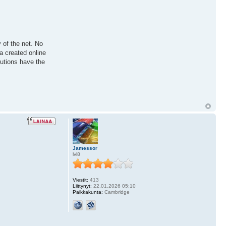
 of the net. No
a created online
utions have the
Jamessor
lvl8
Viestit:
413
Liittynyt:
22.01.2026 05:10
Paikkakunta:
Cambridge