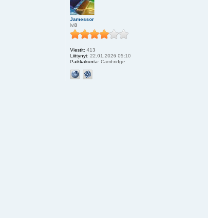
Jamessor
lvl8
Viestit:
413
Liittynyt:
22.01.2026 05:10
Paikkakunta:
Cambridge