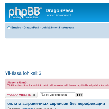
DragonPesä
Suomen lohikäärmeet
Etusivu
‹
DragonPesä
‹
Lohikäärmeitä hakusessa
Yli-Iissä lohiksii:3
Alueen säännöt
Täällä voi etsiä muita lohikäärmeitä tai kavereita tai lohareista pitäville eri paikka kunnilla 
Lähetä vastaus
оплата заграничных сервисов без верификации
Kirjoittaja
Jamessor
» 29.03.2026 18:14