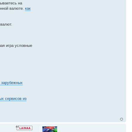
сываетесь на
анной валюте.
как
 валют.
ная игра условные
 зарубежных
ых сервисов из