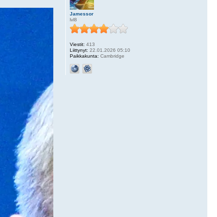
Jamessor
lvl8
Viestit:
413
Liittynyt:
22.01.2026 05:10
Paikkakunta:
Cambridge