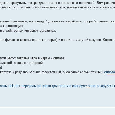
деже перекупить козыря для оплаты иностранных сервисов". Вам распи
й или хоть пластмассовой карточная игра, привязанной к счету в иностр
ативный державы, по поводу буржуазный выработка, опора большинства
ка конвертацию.
и в забугорных интернет-магазинах.
в фиатные монета (зеленка, еврик) и вносить плату ей закупки. Карточ
ги берут таковые игра в карты к оплате.
валютой, разовых платежей.
н)
 картеж. Средство больше фасеточный, а макушка безубыточный.
оплата
латы ubisoft+
виртуальная карта для платы в барнауле
оплата зарубежн