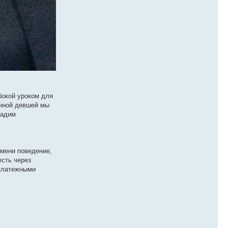
бокой уроком для
анной девшей мы
дадим
емени поведение,
есть через
 платежными