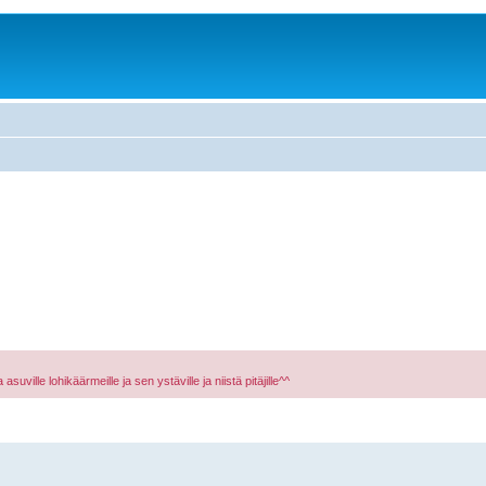
asuville lohikäärmeille ja sen ystäville ja niistä pitäjille^^