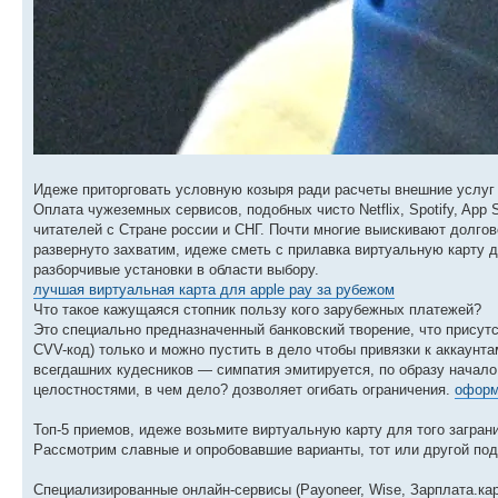
Идеже приторговать условную козыря ради расчеты внешние услуг 
Оплата чужеземных сервисов, подобных чисто Netflix, Spotify, App
читателей с Стране россии и СНГ. Почти многие выискивают долго
развернуто захватим, идеже сметь с прилавка виртуальную карту 
разборчивые установки в области выбору.
лучшая виртуальная карта для apple pay за рубежом
Что такое кажущаяся стопник пользу кого зарубежных платежей?
Это специально предназначенный банковский творение, что присутс
CVV-код) только и можно пустить в дело чтобы привязки к аккаунт
всегдашних кудесников — симпатия эмитируется, по образу нача
целостностями, в чем дело? дозволяет огибать ограничения.
оформ
Топ-5 приемов, идеже возьмите виртуальную карту для того загран
Рассмотрим славные и опробовавшие варианты, тот или другой под
Специализированные онлайн-сервисы (Payoneer, Wise, Зарплата.кар