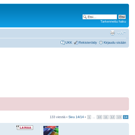
Tarkennettu haku
UKK
Rekisteröidy
Kirjaudu sisään
133 viestiä •
Sivu
14
/
14
•
...
1
10
11
12
13
14