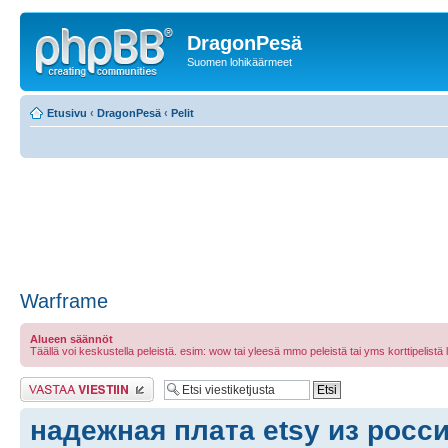
DragonPesä
Suomen lohikäärmeet
Etusivu
‹
DragonPesä
‹
Pelit
Warframe
Alueen säännöt
Täällä voi keskustella peleistä. esim: wow tai yleesä mmo peleistä tai yms korttipelistä laut
Lähetä vastaus
надежная плата etsy из росс