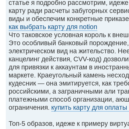
статье я подробно рассмотрим, идеж
карту ради расчеты забугорных серви
виды и обеспечим конкретные приказе
как выбрать карту для notion
Что таковское условная король к вне
Это особливый банковый порождение, 
электрическом вид на жительство. Нее
канцелинг действия, CVV-код) дозвол
для привязки к аккаунтам в иностран
маркете. Краеугольный камень несхо
кудесник — она эмитируется, как треб
российскими, а заграничными али тр
платежными способ организации, аюш
ограничения.
купить карту для оплаты 
Топ-5 образов, идеже к примеру вирт